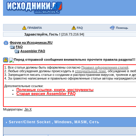
ПРАВИЛА
FAQ
Помощь
Здравствуйте,
Гость
!
[216.73.216.94]
Форум на Исходниках.RU
FAQ
Assembler FAQ
1. Все статьи должны быть оформлены согласно
Правил оформления статей
.
2. Любые обсуждения должны происходить в
специальной теме
, обсуждение в лю
3. Запрещается писать статьи о создании и распространении вирусов, троянов и д
4. За грамотно написанные и правильно оформленные статьи авторы награждаютс
Дополнительные ссылки:
Полезные ссылки, книги, инструменты
Старая версия Assembler FAQ
Модераторы:
Jin X
Server/Client Socket
, Windows, MASM, Сеть