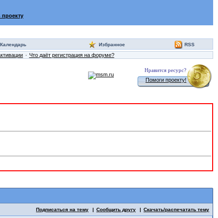
 проекту
Календарь
Избранное
RSS
активации
Что даёт регистрация на форуме?
Нравится ресурс?
Помоги проекту!
Подписаться на тему
Сообщить другу
Скачать/распечатать тему