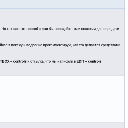
 Но так как этот способ связи был ненадёжным и опасным для передачи
ейчас я покажу и подробно прокомментирую, как это делается средствами
STBOX – controle
и отсылка, что мы написали в
EDIT – controle
;