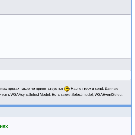
ьных прогах такое не приветствуется
Насчет recv и send. Данные
ся к WSAAsyncSelect Model. Есть также Select model, WSAEventSelect
иях