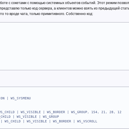
аботе с сокетами с помощью системных объектов событий. Этот режим позв
 окна диалога
wsa
нная оконная функция EDIT
о представлю только код сервера, а клиентов можно взять из предыдущей ста
 VER_SOCKET)
то то вроде чата, только примитивного. Собственно код:
ор сокета
("MAINDIALOG"), 0, addr DlgProc, 0
 разрешена передача данных серверу
 о версии WinSock
cket not found!"), _T("ERROR"), \
ROR
рограмму с кодом ошибки
т дескриптор для определенного модуля если
Param: WPARAM, lParam: LPARAM
н в пространстве адреса вызова процесса и
 окна в регистр eax
sa ;версия и структура сокета
T, NULL, _T("Server")
VER_SOCKET);если всё ок
отправку данных клиенту
ION | WS_SYSMENU
("MAINDIALOG"), 0, addr DlgProc, 0
ам еще понадобится :)
S_CHILD | WS_VISIBLE | WS_BORDER | WS_GROUP, 154, 21, 28, 12
ае выгружаем библу
CHILD | WS_VISIBLE | WS_GROUP
cket not found!"), _T("ERROR"),\ ;окно ошибки
PROC, addr EditProc
| WS_CHILD | WS_VISIBLE | WS_BORDER | WS_VSCROLL
ROR
м адрес предыдущей функции
рограмму с кодом ошибки
на предмет входящих соединений