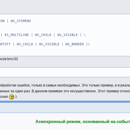
ера для приема/передачи
ылки (контрол EDIT)
ION | WS_SYSMENU
кно" (контрол ListBox)
S_MULTILINE | WS_CHILD | WS_VISIBLE | \
а диалога
FY | WS_CHILD | WS_VISIBLE | WS_BORDER |\
нная оконная функция EDIT
ARAM, :LPARAM
ARAM, :LPARAM
ающего сокета
сов brcc32
ета клиента
BYTE
 разрешена передача данных клиенту
 о версии WinSock
ра узла
я версия WinSock
бработки ошибок, только в самых необходимых. Это только пример, и в реал
нных за один раз. В данном примере это несущественно. Этот пример относит
ера для приема/передачи
есная
).
ылки (контрол EDIT)
кно" (контрол ListBox)
Асинхронный режим, основанный на событ