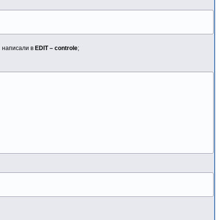
ы написали в
EDIT – controle
;