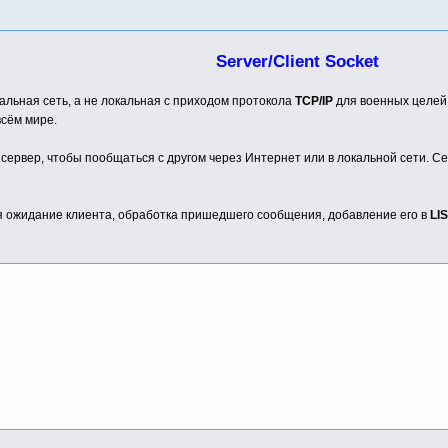
Server/Client Socket
бальная сеть, а не локальная с приходом протокола
TCP/IP
для военных целей.
всём мире.
 сервер, чтобы пообщаться с другом через Интернет или в локальной сети. С
ся ожидание клиента, обработка пришедшего сообщения, добавление его в
LI