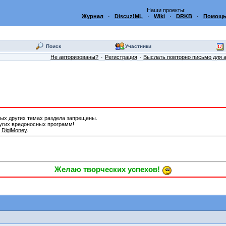
Наши проекты:
Журнал
·
Discuz!ML
·
Wiki
·
DRKB
·
Помощь
Поиск
Участники
Не авторизованы?
Регистрация
Выслать повторно письмо для 
бых других темах раздела запрещены.
ругих вредоносных программ!
я
DigiMoney
.
Желаю творческих успехов!