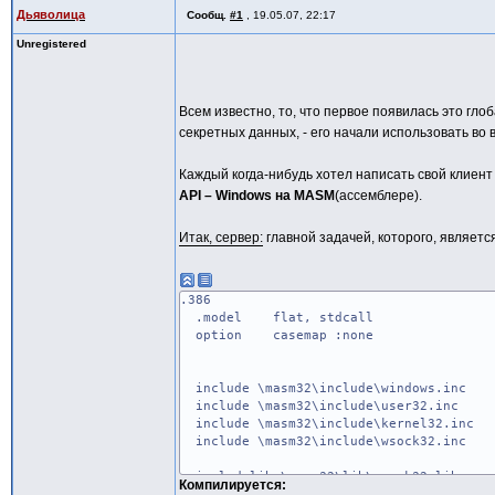
Дьяволица
Сообщ.
#1
,
19.05.07, 22:17
Unregistered
Всем известно, то, что первое появилась это гло
секретных данных, - его начали использовать во 
Каждый когда-нибудь хотел написать свой клиент
API – Windows на MASM
(ассемблере).
Итак, сервер:
главной задачей, которого, являет
.386
.model flat, stdcall
option casemap :none
include \masm32\include\windows.inc
include \masm32\include\user32.inc
include \masm32\include\kernel32.inc
include \masm32\include\wsock32.inc
includelib \masm32\lib\wsock32.lib
Компилируется:
includelib \masm32\lib\user32.lib