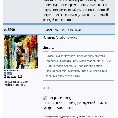
самого большого в истории роста цен на
произведения современного искусства. Он
открывает необычный рынок, наполненный
секретностью, спекуляциями и неутолимой
жаждой прекрасного.
ya2500
Сообщ.
#66
,
19.02.16, 14:49
Из вики,
Альфонс Алле
:
Цитата
Более чем за четверть века до знаменитого
«Чёрного квадрата» Казимира Малевича, в 1882
—1884 годах Альфонс Алле изобрёл свою
Full Member
«монохромную живопись» (белые, красные и
зелёные прямоугольники
Профиль
·
PM
Поощрения
: 1 Dgm
Рейтинг (ф): 489
И вот:
- «Битва негров в пещере глубокой ночью»,
Альфонс Алле, 1882
Сообщение отредактировано:
ya2500
-
19.02.16, 14:50