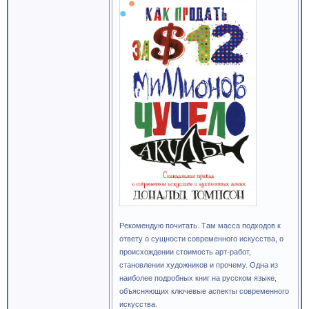
Рекомендую почитать. Там масса подходов к
ответу о сущности современного искусства, о
происхождении стоимость арт-работ,
становлении художников и прочему. Одна из
наиболее подробных книг на русском языке,
объясняющих ключевые аспекты современного
искусства.