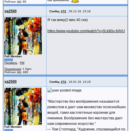
бы Шишкина.
Рейтинг (ф): 80
ya2500
Сообщ.
#73
,
29.12.18, 23:18
Я так вижу(2 мин 40 сек)
https://www.youtube.com/watch?v=0Lk90u-6AVU
Full Member
Профиль
·
PM
Поощрения
: 1 Dgm
Рейтинг (ф): 489
ya2500
Сообщ.
#74
,
16.01.19, 14:19
"Мастерство без воображения называется
ремеслом и дает нам множество полезнейших
вещей, таких как плетеные корзинки для
пикников. Воображение без мастерства дает
нам современное искусство."
Full Member
— Том Стоппард, "Художник, спускающийся по