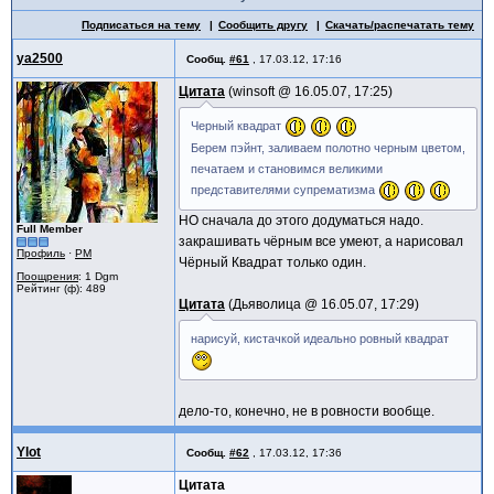
Подписаться на тему
Сообщить другу
Скачать/распечатать тему
ya2500
Сообщ.
#61
,
17.03.12, 17:16
Цитата
winsoft @
16.05.07, 17:25
Черный квадрат
Берем пэйнт, заливаем полотно черным цветом,
печатаем и становимся великими
представителями супрематизма
НО сначала до этого додуматься надо.
Full Member
закрашивать чёрным все умеют, а нарисовал
Профиль
·
PM
Чёрный Квадрат только один.
Поощрения
: 1 Dgm
Рейтинг (ф): 489
Цитата
Дьяволица @
16.05.07, 17:29
нарисуй, кистачкой идеально ровный квадрат
дело-то, конечно, не в ровности вообще.
Ylot
Сообщ.
#62
,
17.03.12, 17:36
Цитата