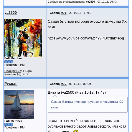
Сообщение отредактировано:
ya2500
-
07.10.18, 06:43
ya2500
Сообщ.
#71
,
27.10.18, 17:49
Самая быстрая история русского искусства XX
века
https://www.youtube.com/watch?v=tDxrdnk4e5g
Full Member
Профиль
·
PM
Поощрения
: 1 Dgm
Рейтинг (ф): 489
Руслан
Сообщ.
#72
,
07.11.18, 00:09
Цитата
ya2500 @
27.10.18, 17:49
Самая быстрая история русского искусства XX
века
с самого начала **ня какая то - показывают
Full Member
бурлаков вместо работ Айвазовского, или хотя
Профиль
·
PM