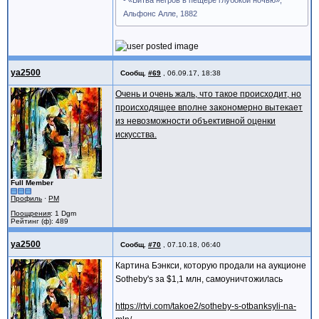
- «Битва негров в пещере глубокой ночью»,
Альфонс Алле, 1882
ya2500
Сообщ.
#69
,
06.09.17, 18:38
Очень и очень жаль, что такое происходит, но
происходящее вполне закономерно вытекает
из невозможности объективной оценки
искусства.
Full Member
Профиль
·
PM
Поощрения
: 1 Dgm
Рейтинг (ф): 489
ya2500
Сообщ.
#70
,
07.10.18, 06:40
Картина Бэнкси, которую продали на аукционе
Sotheby's за $1,1 млн, самоуничтожилась
https://rtvi.com/takoe2/sotheby-s-otbanksyli-na-