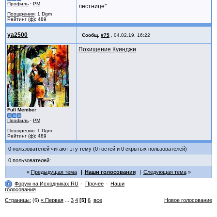
Профиль
·
PM
лестнице"
Поощрения
: 1 Dgm
Рейтинг (ф): 489
ya2500
Сообщ.
#75
,
04.02.19, 16:22
Похищение Куинджи
Full Member
Профиль
·
PM
Поощрения
: 1 Dgm
Рейтинг (ф): 489
0 пользователей читают эту тему (0 гостей и 0 скрытых пользователей)
0 пользователей:
Предыдущая тема
Наши голосования
Следующая тема
Форум на Исходниках.RU
Прочее
Наши
голосования
Страницы:
(6)
« Первая
...
3
4
[5]
6
все
Новое голосование