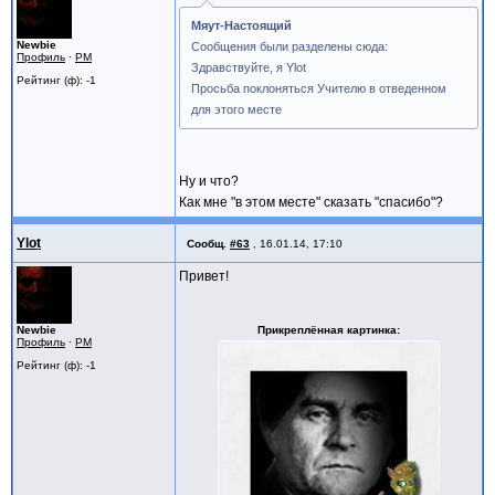
Мяут-Настоящий
Newbie
Сообщения были разделены сюда:
Профиль
·
PM
Здравствуйте, я Ylot
Рейтинг (ф): -1
Просьба поклоняться Учителю в отведенном
для этого месте
Ну и что?
Как мне "в этом месте" сказать "спасибо"?
Ylot
Сообщ.
#63
,
16.01.14, 17:10
Привет!
Newbie
Прикреплённая картинка
Профиль
·
PM
Рейтинг (ф): -1