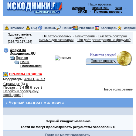
Наши проекты:
Журнал
·
Discuz!ML
·
Wiki
·
DRKB
·
Помощь проекту
ПРАВИЛА
FAQ
Помощь
Поиск
Участники
Календарь
Избран
Здравствуйте,
Не авторизованы?
Регистрация
Выслать повторно
Гость
!
письмо для активации
Что даёт регистрация на форуме?
[216.73.217.116]
Форум на
Исходниках.RU
Нравится ресурс?
Прочее
Помоги проекту!
Наши
голосования
ПРАВИЛА РАЗДЕЛА
Модераторы:
ANDLL
,
ALXR
Страницы:
(6)
«
Первая
...
3
4
[5]
6
все
(
Новое голосование
Перейти к последнему
сообщению
)
Черный квадрат малевича
Черный квадрат малевича
Гости не могут просматривать результаты голосования.
Гости не могут голосовать