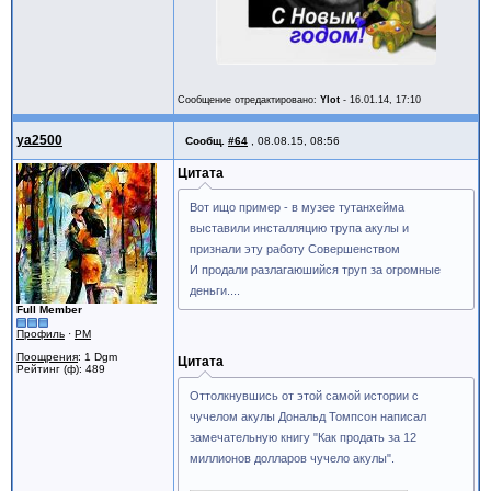
Сообщение отредактировано:
Ylot
-
16.01.14, 17:10
ya2500
Сообщ.
#64
,
08.08.15, 08:56
Цитата
Вот ищо пример - в музее тутанхейма
выставили инсталляцию трупа акулы и
признали эту работу Совершенством
И продали разлагаюшийся труп за огромные
деньги....
Full Member
Профиль
·
PM
Поощрения
: 1 Dgm
Цитата
Рейтинг (ф): 489
Оттолкнувшись от этой самой истории с
чучелом акулы Дональд Томпсон написал
замечательную книгу "Как продать за 12
миллионов долларов чучело акулы".