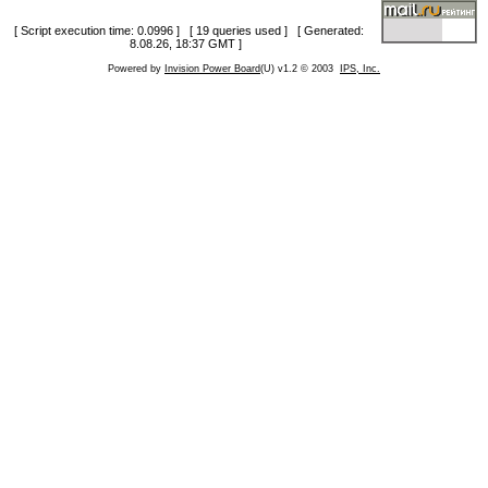
[ Script execution time: 0.0996 ] [ 19 queries used ] [ Generated:
8.08.26, 18:37 GMT ]
Powered by
Invision Power Board
(U) v1.2 © 2003
IPS, Inc.