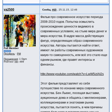
ya2500
Сообщ.
#65
,
25.11.15, 12:46
Фильм про современное искусство периода
2008-2010 годов. Попытка осмыслить
происхождение ценности видимого в
современных условиях, на стыке мира денег и
мира искусства. В кадре масса действующих
фигур, определяющих образ современного
искусства. Авторы пытаются найти ответ,
Full Member
имеют ли работы современных художников
Профиль
·
PM
какую-то самоценность, или всё это стало еще
Поощрения
: 1 Dgm
одним рынком, где правят интересы и
Рейтинг (ф): 489
финансы.
http://www.youtube.com/watch?v=LwW5izlAI2s
Этот фильм представляет из себя
путешествие по изнанке мира современного
искусства. Бен Льюис, посещая выставки,
аукционные дома и общаясь с миллионерами,
коллекционерами и знатоками рынка
искусства, пытается понять, в чем причины