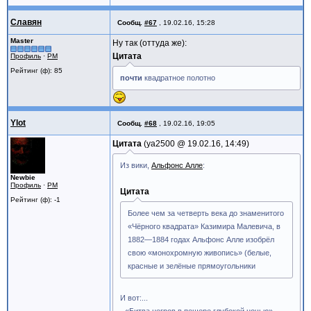
Славян
Сообщ.
#67
,
19.02.16, 15:28
Master
Ну так (оттуда же):
Цитата
Профиль
·
PM
Рейтинг (ф): 85
почти
квадратное полотно
Ylot
Сообщ.
#68
,
19.02.16, 19:05
Цитата
ya2500 @
19.02.16, 14:49
Из вики,
Альфонс Алле
:
Newbie
Профиль
·
PM
Цитата
Рейтинг (ф): -1
Более чем за четверть века до знаменитого
«Чёрного квадрата» Казимира Малевича, в
1882—1884 годах Альфонс Алле изобрёл
свою «монохромную живопись» (белые,
красные и зелёные прямоугольники
И вот:...