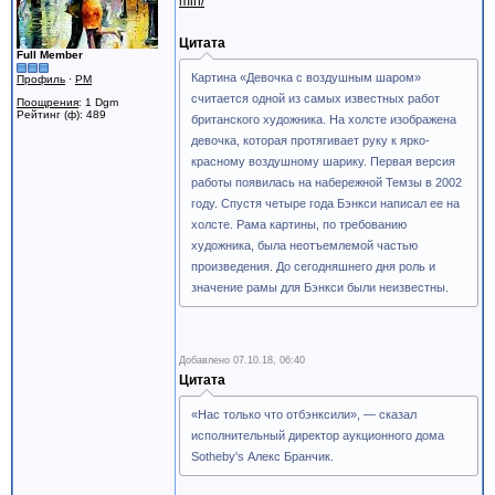
mln/
Цитата
Full Member
Картина «Девочка с воздушным шаром»
Профиль
·
PM
считается одной из самых известных работ
Поощрения
: 1 Dgm
Рейтинг (ф): 489
британского художника. На холсте изображена
девочка, которая протягивает руку к ярко-
красному воздушному шарику. Первая версия
работы появилась на набережной Темзы в 2002
году. Спустя четыре года Бэнкси написал ее на
холсте. Рама картины, по требованию
художника, была неотъемлемой частью
произведения. До сегодняшнего дня роль и
значение рамы для Бэнкси были неизвестны.
Добавлено
07.10.18, 06:40
Цитата
«Нас только что отбэнксили», — сказал
исполнительный директор аукционного дома
Sotheby's Алекс Бранчик.