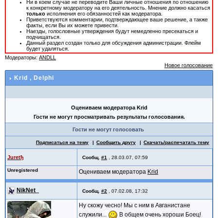
Ни в коем случае не переводите Ваши личные отношения по отношению
к конкретному модератору на его деятельность. Мнение должно касаться
только
исполнения его обязанностей как модератора.
Приветствуются комментарии, подтверждающее ваше решение, а также
факты, если Вы их можете привести.
Наезды, голословные утверждения будут немедленно пресекаться и
подчищаться.
Данный раздел создан только для обсуждения администрации. Флейм
будет удаляться.
Модераторы:
ANDLL
Новое голосование
Krid
, Delphi
Оцениваем модератора Krid
Гости не могут просматривать результаты голосования.
Гости не могут голосовать
Подписаться на тему
Сообщить другу
Скачать/распечатать тему
Juretђ
Сообщ.
#1
,
28.03.07, 07:59
Unregistered
Оцениваем модератора
Krid
NikNet_
Сообщ.
#2
,
07.02.08, 17:32
Ну скожу чесно! Мы с ним в Авганистане
служили...
В общем очень хороши Боец!