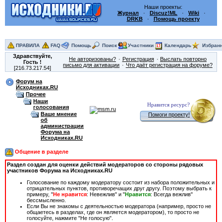
Наши проекты:
Журнал
·
Discuz!ML
·
Wiki
·
DRKB
·
Помощь проекту
ПРАВИЛА
FAQ
Помощь
Поиск
Участники
Календарь
Избран
Здравствуйте,
Не авторизованы?
Регистрация
Выслать повторно
Гость
!
письмо для активации
Что даёт регистрация на форуме?
[216.73.217.54]
Форум на
Исходниках.RU
Прочее
Наши
Нравится ресурс?
голосования
Ваше мнение
Помоги проекту!
об
администрации
Форума на
Исходниках.RU
Общение в разделе
Раздел создан для оценки действий модераторов со стороны рядовых
участников Форума на Исходниках.RU
Голосование по каждому модератору состоит из набора положительных и
отрицательных пунктов, противоречащих друг другу. Поэтому выбрать к
примеру, "
Не нравится
: Невежлив" и "
Нравится
: Всегда вежлив"
бессмысленно.
Если Вы не знакомы с деятельностью модератора (например, просто не
общаетесь в разделах, где он является модератором), то просто не
голосуйте, нажмите "Не голосую".