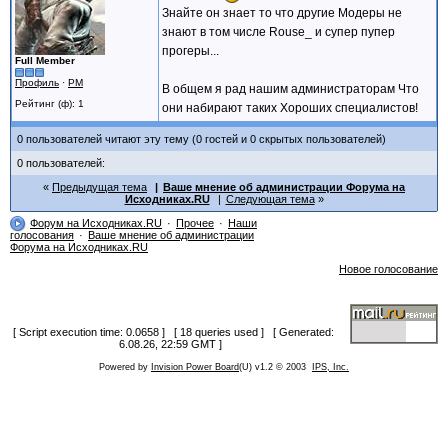
Знайте он знает то что другие Модеры не
знают в том числе Rouse_ и супер пупер
прогеры...
Full Member
Профиль
·
PM
В общем я рад нашим администраторам Что
Рейтинг (ф): 1
они набирают таких Хороших специалистов!
0 пользователей читают эту тему (0 гостей и 0 скрытых пользователей)
0 пользователей:
Предыдущая тема
Ваше мнение об администрации Форума на
Исходниках.RU
Следующая тема
Форум на Исходниках.RU
Прочее
Наши
голосования
Ваше мнение об администрации
Форума на Исходниках.RU
Новое голосование
[ Script execution time: 0.0658 ] [ 18 queries used ] [ Generated:
6.08.26, 22:59 GMT ]
Powered by
Invision Power Board
(U) v1.2 © 2003
IPS, Inc.