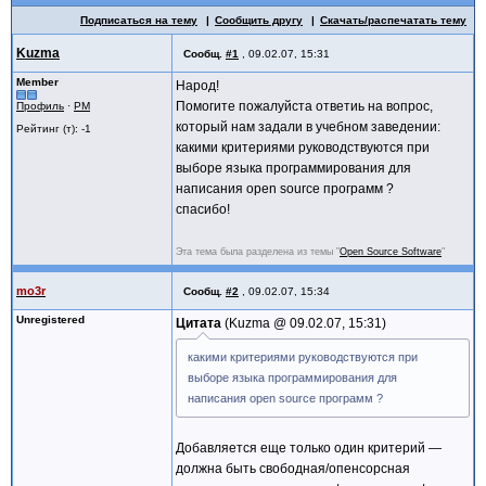
Подписаться на тему
Сообщить другу
Скачать/распечатать тему
Kuzma
Сообщ.
#1
,
09.02.07, 15:31
Member
Народ!
Помогите пожалуйста ответиь на вопрос,
Профиль
·
PM
который нам задали в учебном заведении:
Рейтинг (т): -1
какими критериями руководствуются при
выборе языка программирования для
написания open source программ ?
спасибо!
Эта тема была разделена из темы "
Open Source Software
"
mo3r
Сообщ.
#2
,
09.02.07, 15:34
Unregistered
Цитата
Kuzma @
09.02.07, 15:31
какими критериями руководствуются при
выборе языка программирования для
написания open source программ ?
Добавляется еще только один критерий —
должна быть свободная/опенсорсная