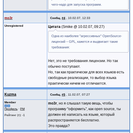
чего-надо для запуска программ.
mo3r
Сообщ.
#4
,
10.02.07, 12:33
Unregistered
Цитата
Smike @
10.02.07, 09:27
Одна из наиболее "агрессивных" OpenSource-
лицензий – GPL, кажется и выдвигает такие
требования:
Нет, это не требования лицензии. Но так
обычно поступают.
Но, так как практически для всех языков есть
свободные реализации, то выбор языка
практически ничем не отличается.
Kuzma
Сообщ.
#5
,
11.02.07, 07:27
Member
mo3r
, но я слышал такую вещь, чтобы
программу "оформить", как open source, ты
Профиль
·
PM
должен её написать на языке, который
Рейтинг (т): -1
распространяется бесплатно.
Это правда?