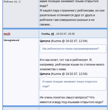
какие позиции занимают языки открытого
Рейтинг (т): -1
кода?
Я нашёл пару страничек с рейтингами, но они
разительно отличаются друг от друга и
рейтинги там совершенно разные и не
свежие...
mo3r
Сообщ.
#8
,
18.02.07, 18:28
Unregistered
Цитата
Kuzma @
18.02.07, 12:04
Как рейтингуются языки программирования?
Кто как хочет, тот так и рейтингует. Я,
например, рейтингую языки по степени моего
знакомства с ними.
Цитата
Kuzma @
18.02.07, 12:04
И какие позиции занимают языки открытого
кода?
Не очень понятен смысл вопроса? Что
имеется в виду под языками открытого кода?