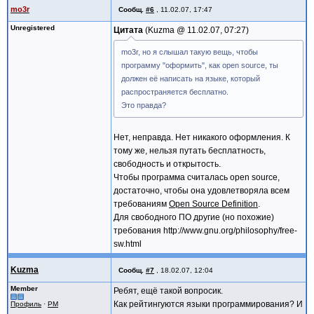
mo3r
Сообщ.
#6
,
11.02.07, 17:47
Unregistered
Цитата
Kuzma @
11.02.07, 07:27
mo3r, но я слышал такую вещь, чтобы
программу "оформить", как open source, ты
должен её написать на языке, который
распространяется бесплатно.
Это правда?
Нет, неправда. Нет никакого оформления. К
тому же, нельзя путать бесплатность,
свободность и открытость.
Чтобы программа считалась open source,
достаточно, чтобы она удовлетворяла всем
требованиям
Open Source Definition
.
Для свободного ПО другие (но похожие)
требования http://www.gnu.org/philosophy/free-
sw.html
Kuzma
Сообщ.
#7
,
18.02.07, 12:04
Member
Ребят, ещё такой вопросик.
Как рейтингуются языки программирования? И
Профиль
·
PM