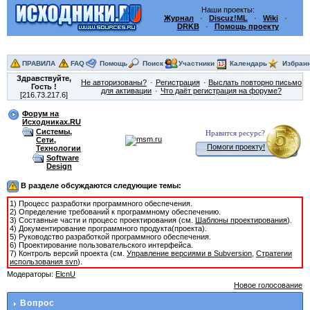
Наши проекты:
Журнал
·
Discuz!ML
·
Wiki
·
DRKB
·
Помощь проекту
ПРАВИЛА
FAQ
Помощь
Поиск
Участники
Календарь
Избран
Здравствуйте,
Не авторизованы?
Регистрация
Выслать повторно письмо
Гость
!
для активации
Что даёт регистрация на форуме?
[216.73.217.6]
Форум на
Исходниках.RU
Системы,
Нравится ресурс?
Сети,
Помоги проекту!
Технологии
Software
Design
В разделе обсуждаются следующие темы:
1) Процесс разработки программного обеспечения.
2) Определение требований к программному обеспечению.
3) Составные части и процесс проектирования (см.
Шаблоны проектирования
).
4) Документирование программного продукта(проекта).
5) Руководство разработкой программного обеспечения.
6) Проектирование пользовательского интерфейса.
7) Контроль версий проекта (см.
Управление версиями в Subversion
,
Стратегии
использования svn
).
Модераторы:
ElcnU
Новое голосование
Вопрос