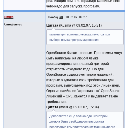
реализация компилятора/вирт.машины/всего-
чего-надо для запуска программ.
Smike
Сообщ.
#3
,
10.02.07, 09:27
Unregistered
Цитата
Kuzma @
09.02.07, 15:31
какими критериями руководствуются при
выборе языка программирования
OpenSource бывает разным. Программы могут
быть написаны на любом языке
программирования, главный критерий –
открытость исходного кода. Но для
OpenSource существует много лицензий,
которые выдвигают свои требования для
программ, выпускаемых под этой лицензией.
Одна из наиболее "агрессивных" OpenSource-
лицензий – GPL, кажется и выдвигает такие
требования:
Цитата
mo3r @
09.02.07, 15:34
Добавляется еще только один критерий —
должна быть свободная/опенсорсная
реализация компилятора/вирт.машины/всего-