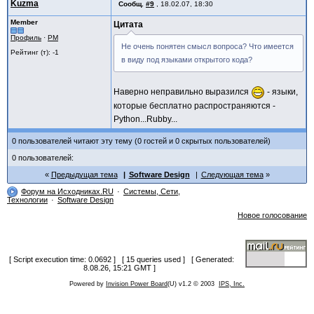
Kuzma
Сообщ.
#9
,
18.02.07, 18:30
Member
Цитата
Профиль
·
PM
Не очень понятен смысл вопроса? Что имеется
Рейтинг (т): -1
в виду под языками открытого кода?
Наверно неправильно выразился
- языки,
которые бесплатно распространяются -
Python...Rubby...
0 пользователей читают эту тему (0 гостей и 0 скрытых пользователей)
0 пользователей:
Предыдущая тема
Software Design
Следующая тема
Форум на Исходниках.RU
Системы, Сети,
Технологии
Software Design
Новое голосование
[ Script execution time: 0.0692 ] [ 15 queries used ] [ Generated:
8.08.26, 15:21 GMT ]
Powered by
Invision Power Board
(U) v1.2 © 2003
IPS, Inc.