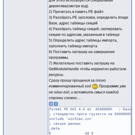
для этого используется специальная
директива(смотри код).
2) Прочитать в память PE файл
3) Разобрать PE заголовок, определить Image
Base, адрес таблицы секций
4) Разобрать таблицу секций, скопировать
секции по адресам, указанным в таблице
5) Определить адрес таблицы импорта,
заполнить таблицу импорта
6) Поставить заглушку на завершение
программы.
7) Желательно поставить заглушку на
GetModuleHandle чтобы корректно работали
ресурсы.
Сразу прошу прощения за плохо
комментированный код
Программе уже
не один год, и вспомнить смысл каждой
строчки сложно….
format PE GUI 4.0 at 0500000h ; базовый
; стандартно проги грузятся на 0400000h
include 'win32ax.inc'
; секция данных
.data
h dd 0