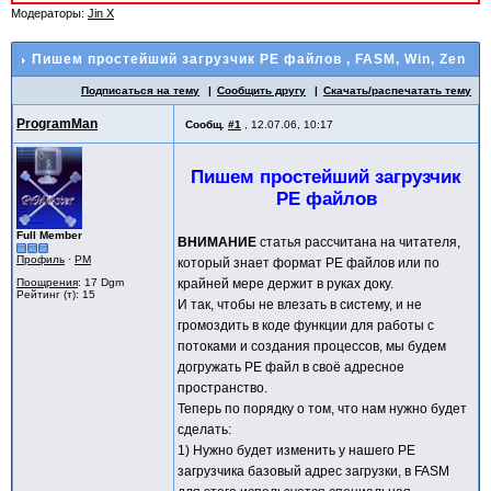
Модераторы:
Jin X
Пишем простейший загрузчик PE файлов
, FASM, Win, Zen
Подписаться на тему
Сообщить другу
Скачать/распечатать тему
ProgramMan
Сообщ.
#1
,
12.07.06, 10:17
Пишем простейший загрузчик
PE файлов
Full Member
ВНИМАНИЕ
статья рассчитана на читателя,
Профиль
·
PM
который знает формат PE файлов или по
Поощрения
: 17 Dgm
крайней мере держит в руках доку.
Рейтинг (т): 15
И так, чтобы не влезать в систему, и не
громоздить в коде функции для работы с
потоками и создания процессов, мы будем
догружать PE файл в своё адресное
пространство.
Теперь по порядку о том, что нам нужно будет
сделать:
1) Нужно будет изменить у нашего PE
загрузчика базовый адрес загрузки, в FASM