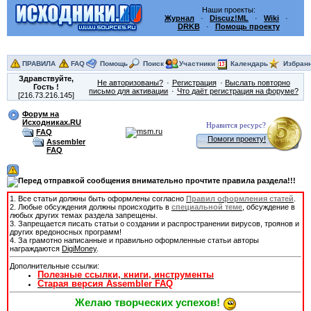
Наши проекты:
Журнал
·
Discuz!ML
·
Wiki
·
DRKB
·
Помощь проекту
ПРАВИЛА
FAQ
Помощь
Поиск
Участники
Календарь
Избран
Здравствуйте,
Не авторизованы?
Регистрация
Выслать повторно
Гость
!
письмо для активации
Что даёт регистрация на форуме?
[216.73.216.145]
Форум на
Исходниках.RU
Нравится ресурс?
FAQ
Помоги проекту!
Assembler
FAQ
1. Все статьи должны быть оформлены согласно
Правил оформления статей
.
2. Любые обсуждения должны происходить в
специальной теме
, обсуждение в
любых других темах раздела запрещены.
3. Запрещается писать статьи о создании и распространении вирусов, троянов и
других вредоносных программ!
4. За грамотно написанные и правильно оформленные статьи авторы
награждаются
DigiMoney
.
Дополнительные ссылки:
Полезные ссылки, книги, инструменты
Старая версия Assembler FAQ
Желаю творческих успехов!