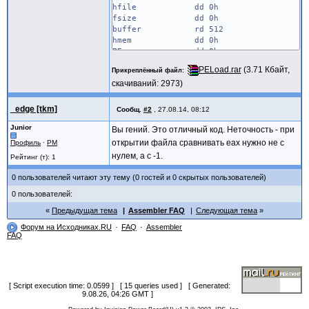
hfile dd 0h
fsize dd 0h
buffer rd 512
hmem dd 0h
PEa dd 0h
Vsize dd 0h
PELoad.rar
(3.71 Кбайт,
Прикреплённый файл
Vadr dd 0h
скачиваний: 2973)
Psize dd 0h
Padr dd 0h
Iadr dd 0h
_edge [tkm]
Сообщ.
#2
,
27.08.14, 08:12
Isize dd 0h
Junior
BaseAdr dd 400000h
Вы гений. Это отличный код. Неточность - при
nums dd 0
открытии файла сравнивать eax нужно не с
Профиль
·
PM
hdll dd 0h
нулем, а с -1.
Рейтинг (т): 1
fname dd 0
EDIs dd 0
0 пользователей читают эту тему (0 гостей и 0 скрытых пользователей)
ECXs dd 0
0 пользователей:
ERMSG db 'Ошибка при загрузку фай
ERC dw 3030h
Предыдущая тема
Assembler FAQ
Следующая тема
db '>>. '
Форум на Исходниках.RU
FAQ
Assembler
;Здесь таблица с функциями, которые загр
FAQ
HOOKTABLE:
dd ExitCode1
ep db 'ExitProcess',0
dd GetMH
gmh db 'GetModuleHandleA',0
[ Script execution time: 0.0599 ] [ 15 queries used ] [ Generated:
9.08.26, 04:26 GMT ]
.code