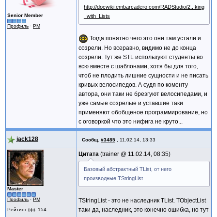
http://docwiki.embarcadero.com/RADStudio/2...king
Senior Member
_with_Lists
Профиль
·
PM
Тогда понятно чего это они там устали и
созрели. Но всеравно, видимо не до конца
созрели. Тут же STL используют студенты во
всю вместе с шаблонами, хотя бы для того,
чтоб не плодить лишние сущности и не писать
кривых велосипедов. А судя по коменту
автора, они таки не брезгуют велосипедами, и
уже самые созрелые и уставшие таки
применяют обобщеное программирование, но
с оговоркой что это нифига не круто...
jack128
Сообщ.
#3485
,
11.02.14, 13:33
Цитата
trainer @
11.02.14, 08:35
Базовый абстрактный TList, от него
производные TStringList
Master
Профиль
·
PM
TStringList - это не наследник TList. TObjectList
таки да, наследник, это конечно ошибка, но тут
Рейтинг (ф): 154