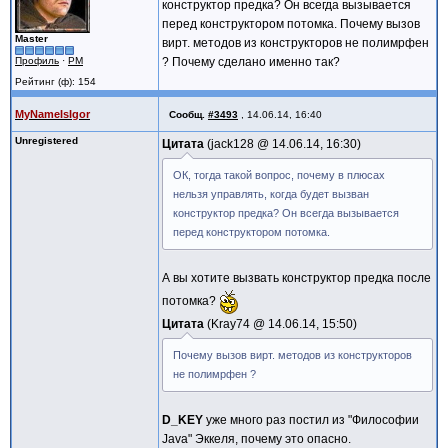
конструктор предка? Он всегда вызывается
перед конструктором потомка. Почему вызов
Master
вирт. методов из конструкторов не полимрфен
Профиль
·
PM
? Почему сделано именно так?
Рейтинг (ф): 154
MyNameIsIgor
Сообщ.
#3493
,
14.06.14, 16:40
Unregistered
Цитата
jack128 @
14.06.14, 16:30
ОК, тогда такой вопрос, почему в плюсах
нельзя управлять, когда будет вызван
конструктор предка? Он всегда вызывается
перед конструктором потомка.
А вы хотите вызвать конструктор предка после
потомка?
Цитата
Kray74 @
14.06.14, 15:50
Почему вызов вирт. методов из конструкторов
не полимрфен ?
D_KEY
уже много раз постил из "Философии
Java" Эккеля, почему это опасно.