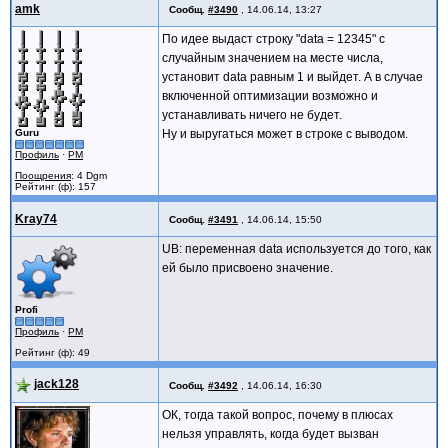
amk
Сообщ.
#3490
,
14.06.14, 13:27
int GetData() {
cout << "data = " << data << end
По идее выдаст строку "data = 12345" с
return 1;
случайным значением на месте числа,
}
установит data равным 1 и выйдет. А в случае
};
включенной оптимизации возможно и
int main()
{
устанавливать ничего не будет.
B b;
Guru
Ну и выругаться может в строке с выводом.
return 0;
Профиль
·
PM
}
Поощрения
: 4 Dgm
Рейтинг (ф): 157
Kray74
Сообщ.
#3491
,
14.06.14, 15:50
UB: переменная data используется до того, как
ей было присвоено значение.
Profi
Профиль
·
PM
Рейтинг (ф): 49
jack128
Сообщ.
#3492
,
14.06.14, 16:30
ОК, тогда такой вопрос, почему в плюсах
нельзя управлять, когда будет вызван