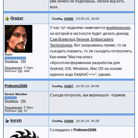
уже ничего не поделаешь. легаси код есть
всех.
Qraizer
Сообщ.
#3486
,
23.05.14, 18:04
У нас тут недалеко намечается
конференция
,
на которой в частности будет делать доклад
Сам Всеволод Леонов, Embarcadero
Technologies
. Вот разрываюсь прямо, то ли
съездить поржать, то ли съездить потроллить.
Guru
Как-никак "Мастер-класс
Профиль
·
PM
«Кроссплатформенная разработка для
Поощрения
: 5 Dgm
Android, iOS, Windows, Mac OS на основе
Рейтинг (ф): 489
единого кода Delphi/C++»", однако.
Polinom2686
Сообщ.
#3487
,
24.05.14, 04:06
Senior Member
Съезди потролль, как вернешься - поржем.
Профиль
·
PM
Поощрения
: 5 Dgm
Рейтинг (ф): 57
korvin
Сообщ.
#3488
,
24.05.14, 05:28
Солидарен с
Polinom2686
.