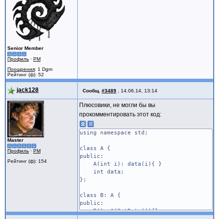
Senior Member
Профиль
·
PM
Поощрения
: 1 Dgm
Рейтинг (ф): 52
jack128
Сообщ.
#3489
,
14.06.14, 13:14
Плюсовики, не могли бы вы
прокомментировать этот код:
using namespace std;
Master
class A {
Профиль
·
PM
public:
Рейтинг (ф): 154
A(int i): data(i){ }
int data;
};
class B: A {
public:
B(): A(GetData()){}
private: