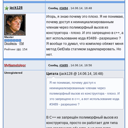
jack128
Сообщ.
#3494
,
14.06.14, 16:48
Игорь, я знаю почему это плохо. Я не понимаю,
почему доступ к неинициализированным
членам через полиморфный вызов из
конструктора - плохо. И это запрещено в с++, а
Master
вот использование кода #3489 - разрешено ?
Профиль
·
PM
Я вообще то думал, что компилер обяжет меня
метод GetData статиком задекларировать. Но
Рейтинг (ф): 154
нет.
MyNameIsIgor
Сообщ.
#3495
,
14.06.14, 16:56
Unregistered
Цитата
jack128 @
14.06.14, 16:48
Я не понимаю, почему доступ к
неинициализированным членам через
полиморфный вызов из конструктора - плохо. И
это запрещено в с++, а вот использование кода
#3489 - разрешено ?
В C++ не запрещён полиморфный вызов из
конструктора, просто он работает для типа