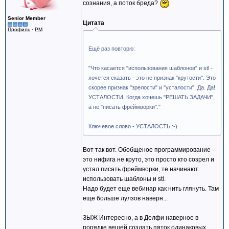
сознания, а поток бреда?
Senior Member
Цитата
Профиль
·
PM
Ещё раз повторю:
"Что касается "использования шаблонов" и stl -
хочется сказать - это не признак "крутости". Это
скорее признак "зрелости" и "усталости". Да. Да!
УСТАЛОСТИ. Когда хочешь "РЕШАТЬ ЗАДАЧИ",
а не "писать фреймворки"."
Ключевое слово - УСТАЛОСТЬ :-)
Вот так вот. Обобщеное программирование -
это нифига не круто, это просто кто созрел и
устал писать фреймворки, те начинают
использовать шаблоны и stl.
Надо будет еще вебинар как нить глянуть. Там
еще больше лулзов наверн...
ЗЫЖ Интересно, а в Делфи наверное в
порядке вещей создать пяток одинаковых