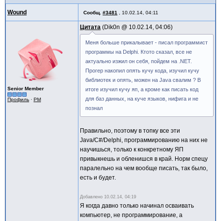
Wound
Сообщ.
#3481
,
10.02.14, 04:11
Цитата
Dik0n @
10.02.14, 04:06
Меня больше прикалывает - писал программист
программы на Delphi. Ктото сказал, все не
актуально изжил он себя, пойдем на .NET.
Прогер накопил опять кучу кода, изучил кучу
библиотек и опять, можен на Java свалим ? В
Senior Member
итоге изучил кучу яп, а кроме как писать код
для баз данных, на куче языков, нифига и не
Профиль
·
PM
познал
Правильно, поэтому в топку все эти
Java/C#/Delphi, программированию на них не
научишься, только к конкретному ЯП
привыкнешь и обленишся в край. Норм спецу
паралельно на чем вообще писать, так было,
есть и будет.
Добавлено
10.02.14, 04:19
Я когда давно только начинал осваивать
компьютер, не программирование, а