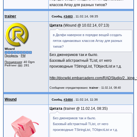
классов Array для разных типов?
trainer
Сообщ.
#3483
,
11.02.14, 08:35
Цитата
Wound @
10.02.14, 07:13
в Делфи наверное в порядке вещей создать
пяток одинаковых классов Array для разных
типов?
Wizard
Без дженериков так и было.
Профиль
·
PM
Базовый абстрактный TList, от него
Поощрения
: 40 Dgm
Рейтинг (ф): 281
производные TStringList, TObjectList и т.д.
http://docwiki.embarcadero.com/RADStudio/2...king_
Сообщение отредактировано:
trainer
-
11.02.14, 08:40
Wound
Сообщ.
#3484
,
11.02.14, 11:36
Цитата
trainer @
11.02.14, 08:35
Без дженериков так и было.
Базовый абстрактный TList, от него
производные TStringList, TObjectList и т.д.