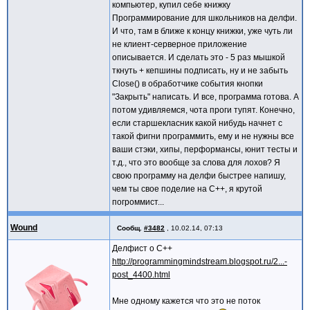
компьютер, купил себе книжку
Программирование для школьников на делфи.
И что, там в ближе к концу книжки, уже чуть ли
не клиент-серверное приложение
описывается. И сделать это - 5 раз мышкой
ткнуть + кепшины подписать, ну и не забыть
Close() в обработчике события кнопки
"Закрыть" написать. И все, программа готова. А
потом удивляемся, чота проги тупят. Конечно,
если старшекласник какой нибудь начнет с
такой фигни программить, ему и не нужны все
ваши стэки, хипы, перформансы, юнит тесты и
т.д., что это вообще за слова для лохов? Я
свою программу на делфи быстрее напишу,
чем ты свое поделие на С++, я крутой
погроммист...
Wound
Сообщ.
#3482
,
10.02.14, 07:13
Делфист о С++
http://programmingmindstream.blogspot.ru/2...-
post_4400.html
Мне одному кажется что это не поток