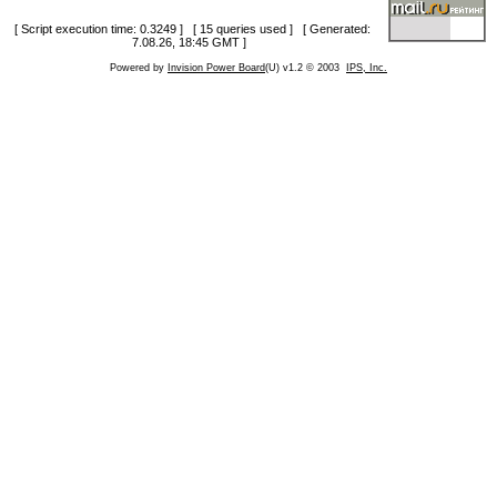
[ Script execution time: 0.3249 ] [ 15 queries used ] [ Generated:
7.08.26, 18:45 GMT ]
Powered by
Invision Power Board
(U) v1.2 © 2003
IPS, Inc.