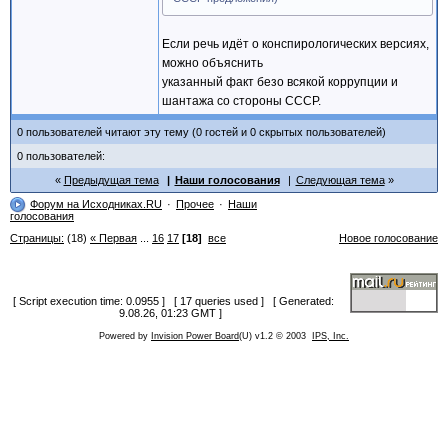
Если речь идёт о конспирологических версиях,
можно объяснить
указанный факт безо всякой коррупции и
шантажа со стороны СССР.
0 пользователей читают эту тему (0 гостей и 0 скрытых пользователей)
0 пользователей:
Предыдущая тема
Наши голосования
Следующая тема
Форум на Исходниках.RU
Прочее
Наши
голосования
Страницы:
(18)
« Первая
...
16
17
[18]
все
Новое голосование
[ Script execution time: 0.0955 ] [ 17 queries used ] [ Generated:
9.08.26, 01:23 GMT ]
Powered by
Invision Power Board
(U) v1.2 © 2003
IPS, Inc.