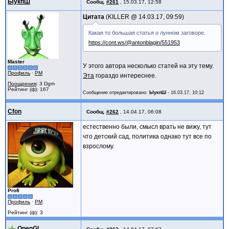
ЫукпШ
Сообщ.
#261
,
15.03.17, 12:58
Цитата
KILLER @
14.03.17, 09:59
Какая то большая статья о лунном заговоре.
https://cont.ws/@antonblagin/551953
Master
У этого автора несколько статей на эту тему.
Профиль
·
PM
Эта
гораздо интереснее.
Поощрения
: 3 Dgm
Рейтинг (ф): 167
Сообщение отредактировано:
ЫукпШ
-
16.03.17, 10:12
Cfon
Сообщ.
#262
,
14.04.17, 06:08
естественно были, смысл врать не вижу, тут
что детский сад, политика однако тут все по
взрослому.
Profi
Профиль
·
PM
Рейтинг (ф): 3
OpenGL