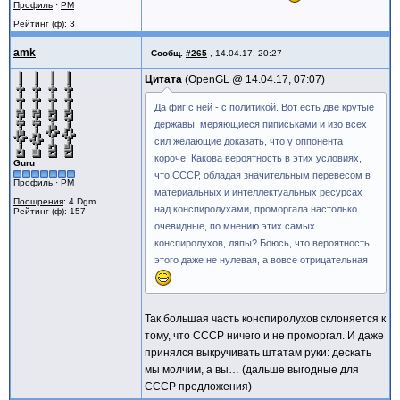
Профиль
·
PM
Рейтинг (ф): 3
amk
Сообщ.
#265
,
14.04.17, 20:27
Цитата
OpenGL @
14.04.17, 07:07
Да фиг с ней - с политикой. Вот есть две крутые
державы, меряющиеся пиписьками и изо всех
сил желающие доказать, что у оппонента
короче. Какова вероятность в этих условиях,
Guru
что СССР, обладая значительным перевесом в
Профиль
·
PM
материальных и интеллектуальных ресурсах
Поощрения
: 4 Dgm
над конспиролухами, проморгала настолько
Рейтинг (ф): 157
очевидные, по мнению этих самых
конспиролухов, ляпы? Боюсь, что вероятность
этого даже не нулевая, а вовсе отрицательная
Так большая часть конспиролухов склоняется к
тому, что СССР ничего и не проморгал. И даже
принялся выкручивать штатам руки: дескать
мы молчим, а вы… (дальше выгодные для
СССР предложения)