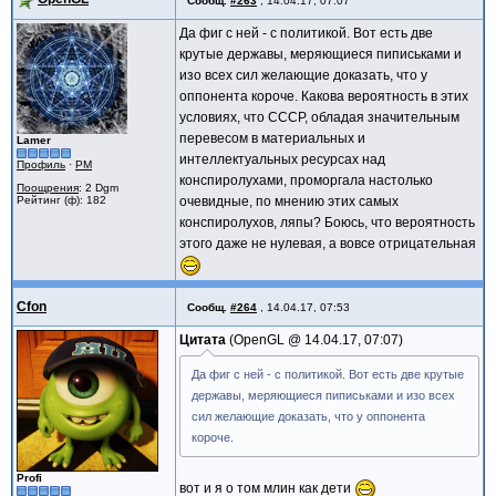
Сообщ.
#263
,
14.04.17, 07:07
Да фиг с ней - с политикой. Вот есть две
крутые державы, меряющиеся пиписьками и
изо всех сил желающие доказать, что у
оппонента короче. Какова вероятность в этих
условиях, что СССР, обладая значительным
перевесом в материальных и
Lamer
интеллектуальных ресурсах над
Профиль
·
PM
конспиролухами, проморгала настолько
Поощрения
: 2 Dgm
Рейтинг (ф): 182
очевидные, по мнению этих самых
конспиролухов, ляпы? Боюсь, что вероятность
этого даже не нулевая, а вовсе отрицательная
Cfon
Сообщ.
#264
,
14.04.17, 07:53
Цитата
OpenGL @
14.04.17, 07:07
Да фиг с ней - с политикой. Вот есть две крутые
державы, меряющиеся пиписьками и изо всех
сил желающие доказать, что у оппонента
короче.
Profi
вот и я о том млин как дети