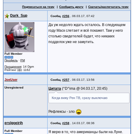
Подписаться на тему
Сообщить другу
Скачать/распечатать тему
Dark_Sup
Сообщ.
#256
,
06.03.17, 07:42
Да уж недолго ждать осталось. В следующем
году Маск слетает и всё покажет. Там у него
столько свидетелей будет, что никаких
подделок уже не замутить.
Full Member
Профиль
·
PM
Поощрения
: 14 Dgm
Рейтинг (ф): 1162
JoeUser
Сообщ.
#257
,
06.03.17, 13:56
Unregistered
Цитата
^D^ima @
04.03.17, 20:45
Когда вижу Рен ТВ, сразу выключаю
Рефлексы - зло
erslgoeirjh
Сообщ.
#258
,
14.03.17, 08:36
Full Member
Я верю в то, что американцы были на Луне.