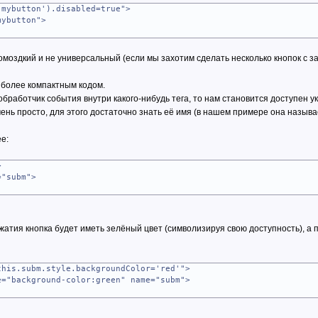
'mybutton').disabled=true">
mybutton">
ромоздкий и не универсальный (если мы захотим сделать несколько кнопок с 
 более компактным кодом.
обработчик события внутри какого-нибудь тега, то нам становится доступен ук
чень просто, для этого достаточно знать её имя (в нашем примере она называе
е:
>
="subm">
атия кнопка будет иметь зелёный цвет (символизируя свою доступность), а п
this.subm.style.backgroundColor='red'">
e="background-color:green" name="subm">