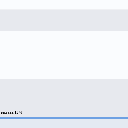
e1.htm','frame2.htm');">Загрузить две ссылки!</a>
чиваний: 1176)