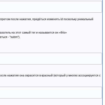
запретом после нажатия, придёться изменять id поскольку уникальный
азатель на этот самый тег и называется он «this»
ться - "subm").
осле нажатия она окрасится в красный (который у многих ассоциируется с