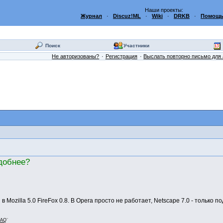
Наши проекты:
Журнал
·
Discuz!ML
·
Wiki
·
DRKB
·
Помощь
Поиск
Участники
Не авторизованы?
Регистрация
Выслать повторно письмо для 
добнее?
 Mozilla 5.0 FireFox 0.8. В Opera просто не работает, Netscape 7.0 - только п
FAQ
"