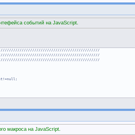
нтефейса событий на JavaScript.
////////////////////////////////////////////////
////////////////////////////////////////////////
////////////////////////////////////////////////
=null;
ventName(name)
Call(name)
го макроса на JavaScript.