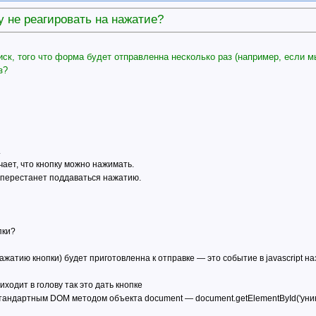
ку не реагировать на нажатие?
ск, того что форма будет отправленна несколько раз (например, если мы
з?
.
чает, что кнопку можно нажимать.
а перестанет поддаваться нажатию.
пки?
ажатию кнопки) будет приготовленна к отправке — это событие в javascript на
ходит в голову так это дать кнопке
 стандартным DOM методом объекта document — document.getElementById('уни