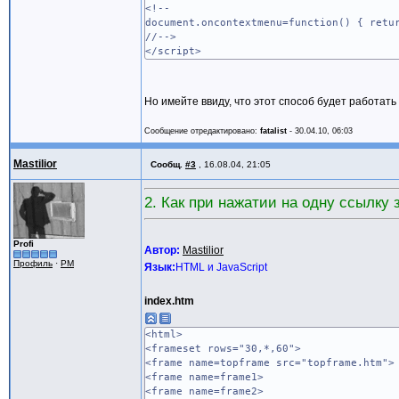
<!--
document.oncontextmenu=function() { retu
//-->
</script>
Но имейте ввиду, что этот способ будет работат
Сообщение отредактировано:
fatalist
-
30.04.10, 06:03
Mastilior
Сообщ.
#3
,
16.08.04, 21:05
2. Как при нажатии на одну ссылку 
Profi
Автор:
Mastilior
Профиль
·
PM
Язык:
HTML и JavaScript
index.htm
<html>
<frameset rows="30,*,60">
<frame name=topframe src="topframe.htm">
<frame name=frame1>
<frame name=frame2>