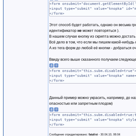
<form onsubmit="document.getElementById(
<input type="submit" value="knopka" id="
</form>
Этот способ будет работать, однако он весьма г
идентификатор
не
может повторяться ).
В нашем случае кнопку из скрипта можно достать
Всё дело в том, что если мы пишем какой-нибудь 
А из тега форм до любой её кнопки - добраться о
Ввиду всего выше сказанного получаем следующе
<form onsubmit="this.subm.disabled=true"
<input type="submit" value="knopka" name
</form>
Данный пример можно украсить, например, до наж
опасностью или запретным плодом)
<form onsubmit="this.subm.disabled=true;
<input type="submit" value="knopka" styl
</form>
Сообщение отредактировано:
fatalist
-
30.04.10, 06:04