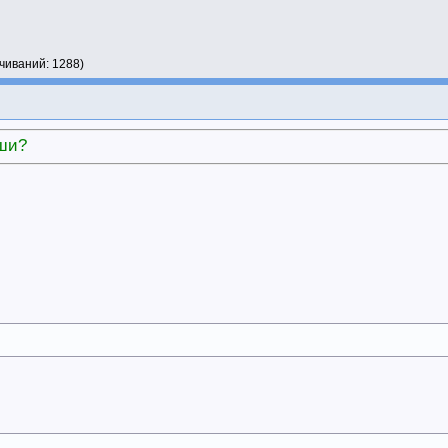
ачиваний: 1288)
ыши?