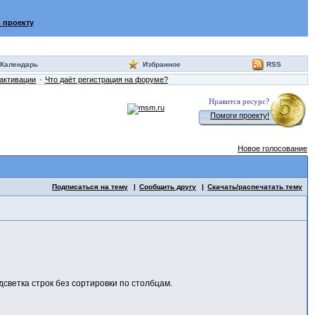
 проекту
Календарь
Избранное
RSS
активации
Что даёт регистрация на форуме?
Нравится ресурс?
Помоги проекту!
Новое голосование
Подписаться на тему
Сообщить другу
Скачать/распечатать тему
одсветка строк без сортировки по столбцам.