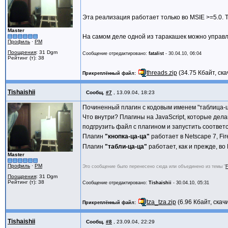
name=this.eventName(name)
if(this.events[name]==null)r
Эта реализация работает только во MSIE >=5.0. 
else return this.events[nam
}
Master
На самом деле одной из таракашек можно управл
Профиль
·
PM
function EventHandle.prototype.A
{
Поощрения
: 31 Dgm
Сообщение отредактировано:
fatalist
-
30.04.10, 06:04
Рейтинг (т): 38
name=this.eventName(name)
this.events[name]=func;
threads.zip
(34.75 Кбайт, ска
Прикреплённый файл
if(this.hasParent)this.parent
return true;
Tishaishii
}
Сообщ.
#7
,
13.09.04, 18:23
Починенный плагин с кодовым именем "таблица-ца
function EventHandle.prototype.
Что внутри? Плагины на JavaScript, которые дел
{
name=this.eventName(name)
подгрузить файл с плагином и запустить соотве
delete this.events[name]
Плагин
"кнопка-ца-ца"
работает в Netscape 7, Fir
if(this.hasParent)delete this
Плагин
"табли-ца-ца"
работает, как и прежде, во 
return true;
Master
}
Профиль
·
PM
Это сообщение было перенесено сюда или объединено из темы "
function EventHandle.prototype.A
Поощрения
: 31 Dgm
Рейтинг (т): 38
{
Сообщение отредактировано:
Tishaishii
-
30.04.10, 05:31
if(events==null)return nu
for(this.last_name in even
tza_tza.zip
(6.96 Кбайт, скач
Прикреплённый файл
this.Attach(this.last_name, e
return true;
Tishaishii
Сообщ.
#8
,
23.09.04, 22:29
}