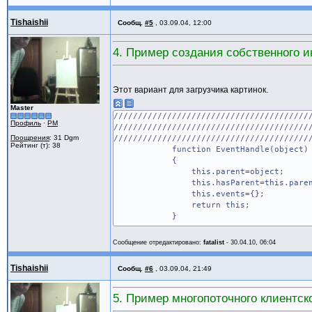
Tishaishii
Сообщ.
#5
,
03.09.04, 12:00
4. Пример создания собственного и
Этот вариант для загрузчика картинок.
Master
////////////////////////////////////////
Профиль
·
PM
////////////////////////////////////////
Поощрения
: 31 Dgm
////////////////////////////////////////
Рейтинг (т): 38
function EventHandle(object)
{
this.parent=object;
this.hasParent=this.parent!
this.events={};
return this;
}
function EventHandle.prototype.e
Сообщение отредактировано:
fatalist
-
30.04.10, 06:04
{
return "On"+name;
Tishaishii
Сообщ.
#6
,
03.09.04, 21:49
}
function EventHandle.prototype.
5. Пример многопоточного клиентско
{