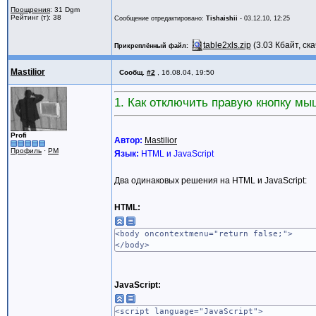
Поощрения
: 31 Dgm
Рейтинг (т): 38
Сообщение отредактировано:
Tishaishii
-
03.12.10, 12:25
table2xls.zip
(3.03 Кбайт, ск
Прикреплённый файл
Mastilior
Сообщ.
#2
,
16.08.04, 19:50
1. Как отключить правую кнопку м
Profi
Автор:
Mastilior
Профиль
·
PM
Язык:
HTML и JavaScript
Два одинаковых решения на HTML и JavaScript:
HTML:
<body oncontextmenu="return false;">
</body>
JavaScript:
<script language="JavaScript">