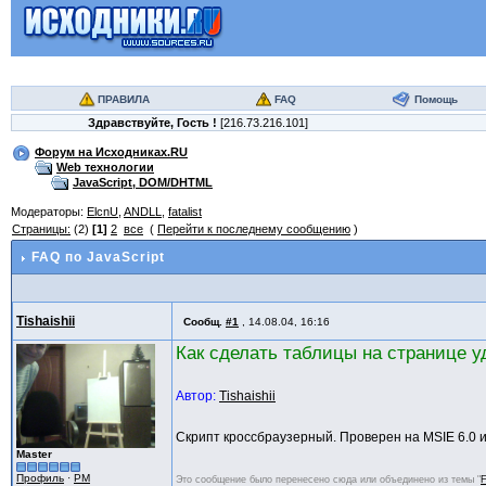
ПРАВИЛА
FAQ
Помощь
Здравствуйте,
Гость
!
[216.73.216.101]
Форум на Исходниках.RU
Web технологии
JavaScript, DOM/DHTML
Модераторы:
ElcnU
,
ANDLL
,
fatalist
Страницы:
(2)
[1]
2
все
(
Перейти к последнему сообщению
)
FAQ по JavaScript
Tishaishii
Сообщ.
#1
,
14.08.04, 16:16
Как сделать таблицы на странице у
Автор:
Tishaishii
Скрипт кроссбраузерный. Проверен на MSIE 6.0 и в
Master
Профиль
·
PM
Это сообщение было перенесено сюда или объединено из темы "