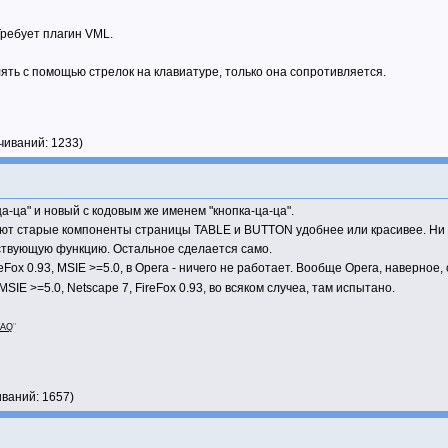
;
eturn null;
Требует плагин VML.
e]();
ять с помощью стрелок на клавиатуре, только она сопротивляется.
ttach(name, func)
;
чиваний: 1233)
[name]=func;
-ца" и новый с кодовым же именем "кнопка-ца-ца".
Detach(name)
ают старые компоненты страницы TABLE и BUTTON удобнее или красивее. Ни к
;
тствующую функцию. Остальное сделается само.
;
eFox 0.93, MSIE >=5.0, в Opera - ничего не работает. Вообще Opera, наверное
.parent[name];
MSIE >=5.0, Netscape 7, FireFox 0.93, во всяком случеа, там испытано.
FAQ
"
ssign(events)
ll;
ts)
иваний: 1657)
vents[this.last_name]);