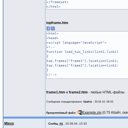
</frameset>
</html>
topframe.htm
<html>
<head>
<script language="JavaScript">
<!--
function load_two_links(link1,link2)
{
top.frames["frame1"].location=link1;
top.frames["frame2"].location=link2;
}
//-->
</script>
<body>
<a href="javascript:load_two_links('fram
frame1.htm
и
frame2.htm
- любые HTML-файлы
</body>
</html>
Сообщение отредактировано:
fatalist
-
30.04.10, 06:03
Example.zip
(0.75 Кбайт, ска
Прикреплённый файл
Mixxx
Сообщ.
#4
,
20.08.04, 15:33