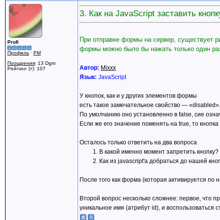
3. Как на JavaScript заставить кноп
При отправке формы на сервер, существует ри
Profi
формы можно было бы нажать только один ра
Профиль
·
PM
Поощрения
: 13 Dgm
Автор:
Mixxx
Рейтинг (т): 107
Язык:
JavaScript
У кнопок, как и у других элементов формы
есть такое замечательное свойство — «disabled»
По умолчанию оно установленно в false, сие озна
Если же его значение поменять на true, то кнопк
Осталось только ответить на два вопроса
В какой именно момент запретить кнопку?
Как из javascript'a добраться до нашей кно
После того как форма (которая активируется по н
Второй вопрос несколько сложнее: первое, что при
уникальное имя (атрибут id), и воспользоваться