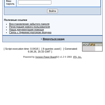
Ваш
пароль
Полезные ссылки
Восстановление забытого пароля
Регистрация нового пользователя
Наша документация помощи
Связь с Администратором форума
<
Вернуться назад
[ Script execution time: 0.0418 ] [ 8 queries used ] [ Generated:
6.08.26, 16:33 GMT ]
Powered by
Invision Power Board
(U) v1.2 © 2003
IPS, Inc.