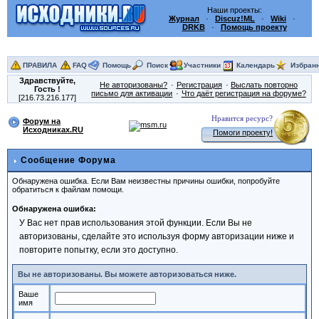
Наши проекты:
Журнал
·
Discuz!ML
·
Wiki
·
DRKB
·
Помощь проекту
ПРАВИЛА
FAQ
Помощь
Поиск
Участники
Календарь
Избран
Здравствуйте,
Не авторизованы?
Регистрация
Выслать повторно
Гость
!
письмо для активации
Что даёт регистрация на форуме?
[216.73.216.177]
Нравится ресурс?
Форум на
Исходниках.RU
Помоги проекту!
Сообщение Форума
Обнаружена ошибка. Если Вам неизвестны причины ошибки, попробуйте
обратиться к файлам помощи.
Обнаружена ошибка:
У Вас нет прав использования этой функции. Если Вы не
авторизованы, сделайте это используя форму авторизации ниже и
повторите попытку, если это доступно.
Вы не авторизованы. Вы можете авторизоваться ниже.
Ваше
имя