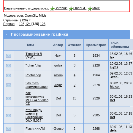
Ваше мнение о модераторах:
Barazuk
,
OpenGL
,
Mikle
Модераторы:
OpenGL
,
Mikle
Страницы:
(126)
«
Первая
...
123
124
[125]
126
Программирование графики
Тема
Тема
Автор
Ответов
Просмотров
обновлена
Time limit B
15.02.03, 18:46
-lex-
3
1934
VFW...
lex
10.02.03, 13:37
*.chm *.hlp
golsa
3
2128
e-yes
09.02.03, 12:03
Photoshop
albom
4
1964
-web-
3ds max-
08.02.03, 20:36
Angie
2
2278
анимирование
Muran
Как
конвертнуть
30.01.03, 18:23
Del
13
2329
MPEG4 в Video
Del
CD
Кто нибудь
шарит в
30.01.03, 17:15
Del
5
2305
настройках
Del
DivX 5.02?
30.01.03, 11:13
Flash >>> AVI
-Guest-
2
2268
dela