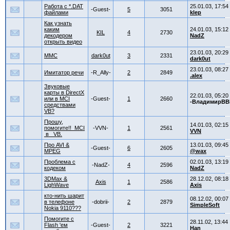
Работа с *.DAT
25.01.03, 17:54
-Guest-
5
3051
файлами
klep
Как узнать
каким
24.01.03, 15:12
KIL
4
2730
декодером
NadZ
открыть видео
23.01.03, 20:29
MMC
dark0ut
3
2331
dark0ut
23.01.03, 08:27
Имитатор речи
-R_Ally-
2
2849
.alex
Звуковые
карты в DirectX
22.01.03, 05:20
или в MCI
-Guest-
1
2660
-ВладимирВВ
средствами
VB?
Прошу,
14.01.03, 02:15
помогите!! MCI
-VVN-
1
2561
VVN
в VB.
Про AVI &
13.01.03, 09:45
-Guest-
6
2605
MPEG
@wax
Проблема с
02.01.03, 13:19
-NadZ-
4
2596
кодеком
NadZ
3DMax &
28.12.02, 08:18
Axis
1
2586
LighWave
Axis
кто-нить шарит
08.12.02, 00:07
в телефоне
-dobrii-
2
2879
SimpleSoft
Nokia 9110???
Помогите с
28.11.02, 13:44
Flash 'ем
-Guest-
2
3221
Han