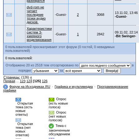
разобратся
dvd-rom не
читает
13.11.02, 13:46
последние
-Guest-
2
3068
-Guest-
трэки аудио
дисков.
Характеристики
систем 3-
09.11.02, 22:14
-Guest-
1
2842
хмерного
-Bit Swinger-
моделирования
0 пользователей просматривают этот форум (0 гостей, 0 невидимых
пользователей)
0 пользователей:
Отображено 20 из 2518 тем отсортировано по
в
порядке
за
Страницы:
(126)
«
Первая
...
123
124
[125]
126
Форум на Исходниках.RU
Графика и мультимедиа
Программирование
графики
Опрос
Открытая
(есть новые
тема (есть
голоса)
новые
Опрос
ответы)
(нет новых
голосов)
Открытая
Тема с
тема (нет
законченным
новых
обсуждением
ответов)