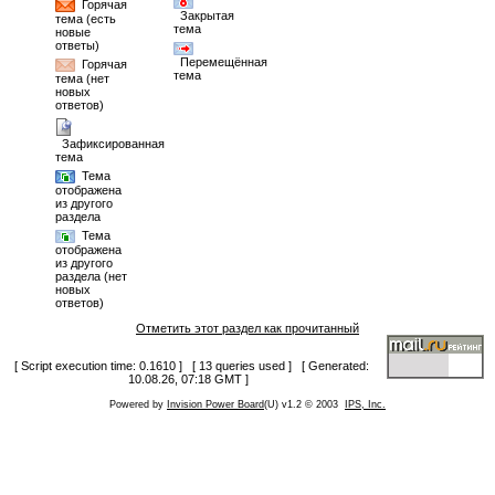
Горячая
Закрытая
тема (есть
тема
новые
ответы)
Перемещённая
Горячая
тема
тема (нет
новых
ответов)
Зафиксированная
тема
Тема
отображена
из другого
раздела
Тема
отображена
из другого
раздела (нет
новых
ответов)
Отметить этот раздел как прочитанный
[ Script execution time: 0.1610 ] [ 13 queries used ] [ Generated:
10.08.26, 07:18 GMT ]
Powered by
Invision Power Board
(U) v1.2 © 2003
IPS, Inc.