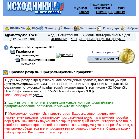
Наши проекты:
Журнал
·
Discuz!ML
·
Wiki
·
DRKB
·
Помощь проекту
ПРАВИЛА
FAQ
Помощь
Поиск
Участники
Календарь
Избран
Здравствуйте,
Гость
!
Вход
Регистрация
Выслать повторно письмо для
[216.73.216.199]
активации
Что даёт регистрация на форуме?
Форум на Исходниках.RU
Графика и
Нравится ресурс?
мультимедиа
Помоги проекту!
Программирование
графики
Правила раздела "Программирование графики"
1) Данный раздел предназначен для обсуждения проблем, возникающих при
программировании
задач, связанных с чтением, сохранением, обработкой,
созданием, отрисовкой графической информации (в том числе - 3D [OpenGL,
Direct3D] и анимации [в т.ч. VFW, DirectShow, OpenDML]).
Флэш обсуждают
здесь!
.
2)
Если вы хотите получить совет для конкретной платформы/языка
программирования, обязательно укажите их в вопросе.
3)
Уважаемые новички! Мы приветствуем Ваше желание научить всех
посетителей раздела правильному программированию. Но огромная просьба,
перед тем, как писать поучения в старых (последний ответ - "старее" месяца, а
особенно, если вопрошавший не появляется на форуме уже не первый месяц, в
чем можно убедиться в его профиле) темах, хорошо подумать, будет ли кому-
нибудь, кроме Вас cамих, это интересно.