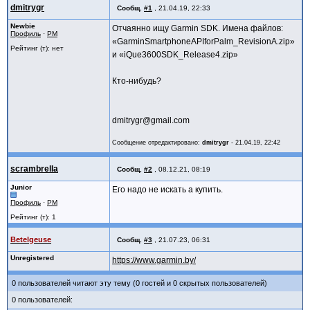
dmitrygr
Сообщ.
#1
,
21.04.19, 22:33
Newbie
Отчаянно ищу Garmin SDK. Имена файлов:
Профиль
·
PM
«GarminSmartphoneAPIforPalm_RevisionA.zip»
Рейтинг (т): нет
и «iQue3600SDK_Release4.zip»
Кто-нибудь?
dmitrygr@gmail.com
Сообщение отредактировано:
dmitrygr
-
21.04.19, 22:42
scrambrella
Сообщ.
#2
,
08.12.21, 08:19
Junior
Его надо не искать а купить.
Профиль
·
PM
Рейтинг (т): 1
Betelgeuse
Сообщ.
#3
,
21.07.23, 06:31
Unregistered
https://www.garmin.by/
0 пользователей читают эту тему (0 гостей и 0 скрытых пользователей)
0 пользователей: