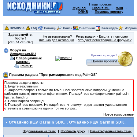
Наши проекты:
Журнал
·
Discuz!ML
·
Wiki
·
DRKB
·
Помощь проекту
ПРАВИЛА
FAQ
Помощь
Поиск
Участники
Календарь
Избран
Здравствуйте,
Не авторизованы?
Регистрация
Выслать повторно
Гость
!
письмо для активации
Что даёт регистрация на форуме?
[216.73.216.207]
Форум на
Исходниках.RU
Нравится ресурс?
Операционные
Помоги проекту!
системы
PalmOS
Правила раздела "Программирование под PalmOS"
Правила раздела просты:
1. Будьте вежливыми.
2. Задавате вопросы только по теме. Пользовательские вопросы (у меня не
работает пальм) являются оффтопиком. Пользуйтесь конференциями palmz.in,
hpc.ru, ihand.ru .
3. Поиск вареза запрещен.
4. Пользуйтесь поиском. Не надейтесь, что кому-то доставляет удовольствие
отвечать в сотый раз на один и тот же вопрос.
Новое голосование
Отчаянно ищу Garmin SDK.
, Отчаянно ищу Garmin SDK.
Подписаться на тему
Сообщить другу
Скачать/распечатать тему