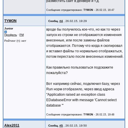
разместить сайт в денвере и т.д.
Сообщение отредактировано:
TYMON
-
26.02.15, 16:47
TYMON
Сообщ.
#4
,
26.02.15, 19:29
Junior
вроде бы получилось кое-что, но как то через
запуск из строки не отображаются изменения
Профиль
·
PM
внесенные, или после замены файлов
Рейтинг (т): нет
отображаются. Потому что когда я скопировал
и вставил файлы то нормально отображаться,
потом перестало после внесенных изменений.
Как правильно пользоваться подскажите
пожалуйста?
Вот например сейчас, подключил базу, через
Run норм отобразило, через ввод адреса
"Application raised an exception class
EDatabaseError with message 'Cannot select
database '"
Сообщение отредактировано:
TYMON
-
26.02.15, 19:48
Alex2011
Сообщ.
#5
,
26.02.15, 19:50