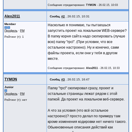
}
Сообщение отредактировано:
TYMON
-
26.02.15, 10:03
global $application;
Alex2011
Сообщ.
#2
,
26.02.15, 10:31
global $Page1;
Member
Насколько я понимаю, ты пытаешься
запустить проект на локальном WEB-сервере?
Профиль
·
PM
//Creates the form
В папку корня сайта надо скопировать (лучше
$Page1=new Page1($application);
Рейтинг (т): 1
всю) папку "rpcl". (При условии, что все
//Read from resource file
остальное настроено). Ну и конечно, сами
$Page1->loadResource(__FILE__);
файлы проекта, если они у тебя в другом
месте.
//Shows the form
$Page1->show();
Сообщение отредактировано:
Alex2011
-
26.02.15, 10:33
?>
TYMON
Сообщ.
#3
,
26.02.15, 16:47
Junior
Папку "rpcl" скопировал сразу, проект и
остальные страницы лежат рядом с этой
Профиль
·
PM
папкой. Да проект на локальном веб-сервере.
Рейтинг (т): нет
А что за условия (что всё остальное
настроено)? просто делал по примеру там
кроме изменения кодировки нет ничего такого.
Обыкновенные описания действий как