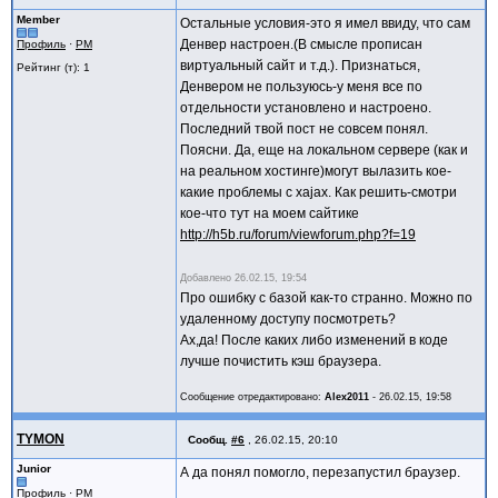
Member
Остальные условия-это я имел ввиду, что сам
Денвер настроен.(В смысле прописан
Профиль
·
PM
виртуальный сайт и т.д.). Признаться,
Рейтинг (т): 1
Денвером не пользуюсь-у меня все по
отдельности установлено и настроено.
Последний твой пост не совсем понял.
Поясни. Да, еще на локальном сервере (как и
на реальном хостинге)могут вылазить кое-
какие проблемы с xajax. Как решить-смотри
кое-что тут на моем сайтике
http://h5b.ru/forum/viewforum.php?f=19
Добавлено
26.02.15, 19:54
Про ошибку с базой как-то странно. Можно по
удаленному доступу посмотреть?
Ах,да! После каких либо изменений в коде
лучше почистить кэш браузера.
Сообщение отредактировано:
Alex2011
-
26.02.15, 19:58
TYMON
Сообщ.
#6
,
26.02.15, 20:10
Junior
А да понял помогло, перезапустил браузер.
Профиль
·
PM