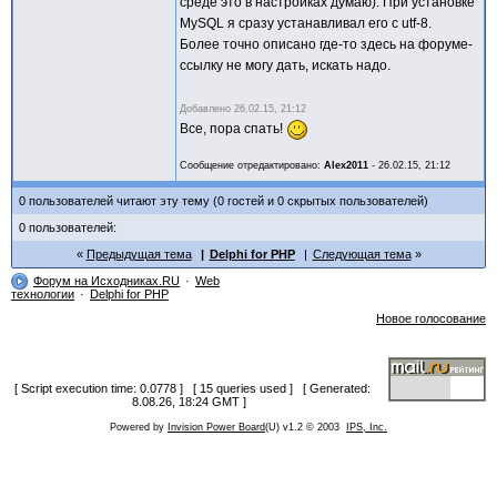
среде это в настройках думаю). При установке
MySQL я сразу устанавливал его с utf-8.
Более точно описано где-то здесь на форуме-
ссылку не могу дать, искать надо.
Добавлено
26.02.15, 21:12
Все, пора спать!
Сообщение отредактировано:
Alex2011
-
26.02.15, 21:12
0 пользователей читают эту тему (0 гостей и 0 скрытых пользователей)
0 пользователей:
Предыдущая тема
Delphi for PHP
Следующая тема
Форум на Исходниках.RU
Web
технологии
Delphi for PHP
Новое голосование
[ Script execution time: 0.0778 ] [ 15 queries used ] [ Generated:
8.08.26, 18:24 GMT ]
Powered by
Invision Power Board
(U) v1.2 © 2003
IPS, Inc.