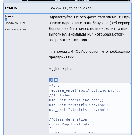
TYMON
Сообщ.
#1
,
26.02.15, 09:50
Junior
Здравствуйте. Не отображаются элементы при
вызове адреса из строки браузера (веб-сервер
Профиль
·
PM
Денвер) вообще ничего не происходит , а при
Рейтинг (т): нет
выполнеyии команды Run - отображаются?
всё работает как надо.
Тип проекта RPCL Application , что необходимо
предпринять?
код index.php
<?php
require_once("rpcl/rpcl.inc.php");
//Includes
use_unit("forms.inc.php");
use_unit("extctrls.inc.php");
use_unit("stdctrls.inc.php");
//Class definition
class Page1 extends Page
{
public $Label1 = null;