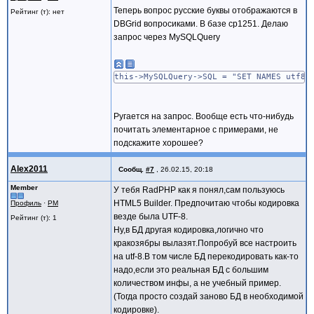
Теперь вопрос русские буквы отображаются в
Рейтинг (т): нет
DBGrid вопросиками. В базе cp1251. Делаю
запрос через MySQLQuery
this->MySQLQuery->SQL = "SET NAMES utf8;
Ругается на запрос. Вообще есть что-нибудь
почитать элементарное с примерами, не
подскажите хорошее?
Alex2011
Сообщ.
#7
,
26.02.15, 20:18
Member
У тебя RadPHP как я понял,сам пользуюсь
HTML5 Builder. Предпочитаю чтобы кодировка
Профиль
·
PM
везде была UTF-8.
Рейтинг (т): 1
Ну,в БД другая кодировка,логично что
кракозябры вылазят.Попробуй все настроить
на utf-8.В том числе БД перекодировать как-то
надо,если это реальная БД с большим
количеством инфы, а не учебный пример.
(Тогда просто создай заново БД в необходимой
кодировке).