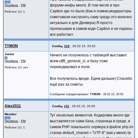
форуме-инфы много. В том числе и про
Профиль
·
PM
Caption где-то было.(Как я помню,модераторы
Рейтинг (т): 1
советовали настроить саму среду-это конечно
актуально и для Денвера).Я просто
прописываю в самом коде Caption и не парюсь-
все работает.
TYMON
Сообщ.
#10
,
26.02.15, 20:42
Junior
Ничего не получилось с таблицей выставил
всем utf8_general_ci, и базу тоже
Профиль
·
PM
перекодировал и поля.
Рейтинг (т): нет
Все получилось вроде. Едем дальше) Спасибо
ещё раз за советы
Сообщение отредактировано:
TYMON
-
26.02.15, 20:50
Alex2011
Сообщ.
#11
,
26.02.15, 20:50
Member
Тут несколько моментов. Кодировка много где
выставляется-сама база, страница в среде, в
Профиль
·
PM
самом РНР локального сервера в файле php.ini
Рейтинг (т): 1
строка default_charset = "UTF-8" (как у меня) (в