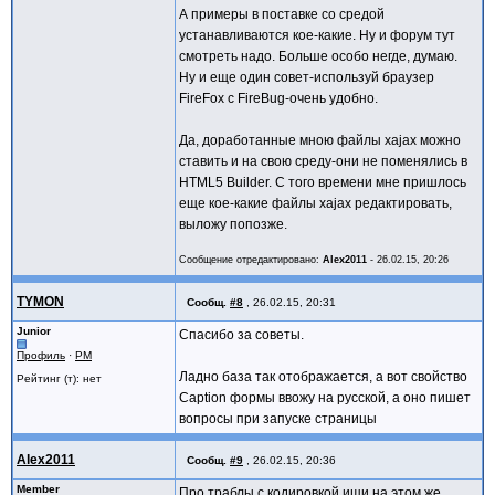
А примеры в поставке со средой
устанавливаются кое-какие. Ну и форум тут
смотреть надо. Больше особо негде, думаю.
Ну и еще один совет-используй браузер
FireFox c FireBug-очень удобно.
Да, доработанные мною файлы xajax можно
ставить и на свою среду-они не поменялись в
HTML5 Builder. С того времени мне пришлось
еще кое-какие файлы xajax редактировать,
выложу попозже.
Сообщение отредактировано:
Alex2011
-
26.02.15, 20:26
TYMON
Сообщ.
#8
,
26.02.15, 20:31
Junior
Спасибо за советы.
Профиль
·
PM
Ладно база так отображается, а вот свойство
Рейтинг (т): нет
Caption формы ввожу на русской, а оно пишет
вопросы при запуске страницы
Alex2011
Сообщ.
#9
,
26.02.15, 20:36
Member
Про траблы с кодировкой ищи на этом же