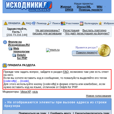
Наши проекты:
Журнал
·
Discuz!ML
·
Wiki
·
DRKB
·
Помощь проекту
ПРАВИЛА
FAQ
Помощь
Поиск
Участники
Календарь
Избран
Здравствуйте,
Не авторизованы?
Регистрация
Выслать повторно
Гость
!
письмо для активации
Что даёт регистрация на форуме?
[216.73.216.144]
Форум на
Исходниках.RU
Нравится ресурс?
Web
технологии
Помоги проекту!
Delphi
for PHP
ПРАВИЛА РАЗДЕЛА
Прежде чем задать вопрос, зайдите в раздел
FAQ
, возможно там уже есть ответ
на него.
Если вы хотите вставить код в сообщение, то пожалуйста выделяйте его тегом
[code=dfp]
...
[/сode]
.
Для этого используйте кнопку [code=dfp] в форме ответа или комбобокс, если
нужно вставить код на языке, отличном от Delphi for PHP.
Модераторы:
ViktorXP
,
vicis
Новое голосование
Не отображаются элеметы при вызове адреса из строки
браузера
Подписаться на тему
Сообщить другу
Скачать/распечатать тему