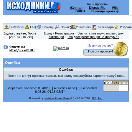
Наши проекты:
Журнал
·
Discuz!ML
·
Wiki
·
DRKB
·
Помощь проекту
ПРАВИЛА
FAQ
Помощь
Поиск
Участники
Календарь
Избран
Здравствуйте,
Гость
!
Вход
Регистрация
Выслать повторно письмо для
[216.73.216.216]
активации
Что даёт регистрация на форуме?
Нравится ресурс?
Форум на
Исходниках.RU
Помоги проекту!
Ошибка
Ошибка:
Гости не могут просматривать магазин, пожалуйста зарегистрируйтесь.
[ Script execution time: 0.0402 ] [ 4 queries used ] [ Generated:
6.08.26, 04:13 GMT ]
Powered by
Invision Power Board
(U) v1.2 © 2003
IPS, Inc.