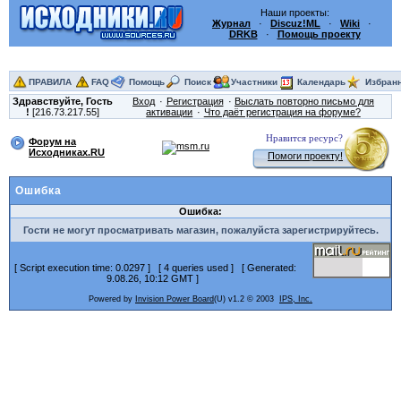
Наши проекты:
Журнал
·
Discuz!ML
·
Wiki
·
DRKB
·
Помощь проекту
ПРАВИЛА
FAQ
Помощь
Поиск
Участники
Календарь
Избран
Здравствуйте,
Гость
Вход
Регистрация
Выслать повторно письмо для
!
[216.73.217.55]
активации
Что даёт регистрация на форуме?
Нравится ресурс?
Форум на
Исходниках.RU
Помоги проекту!
Ошибка
Ошибка:
Гости не могут просматривать магазин, пожалуйста зарегистрируйтесь.
[ Script execution time: 0.0297 ] [ 4 queries used ] [ Generated:
9.08.26, 10:12 GMT ]
Powered by
Invision Power Board
(U) v1.2 © 2003
IPS, Inc.