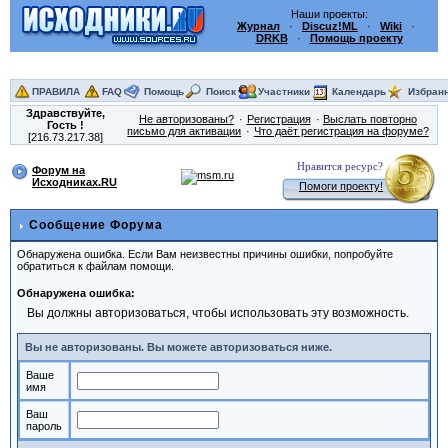
Наши проекты:
Журнал
·
Discuz!ML
·
Wiki
·
DRKB
·
Помощь проекту
ПРАВИЛА
FAQ
Помощь
Поиск
Участники
Календарь
Избран
Здравствуйте,
Не авторизованы?
Регистрация
Выслать повторно
Гость
!
письмо для активации
Что даёт регистрация на форуме?
[216.73.217.38]
Нравится ресурс?
Форум на
Исходниках.RU
Помоги проекту!
Сообщение Форума
Обнаружена ошибка. Если Вам неизвестны причины ошибки, попробуйте
обратиться к файлам помощи.
Обнаружена ошибка:
Вы должны авторизоваться, чтобы использовать эту возможность.
Вы не авторизованы. Вы можете авторизоваться ниже.
Ваше
имя
Ваш
пароль