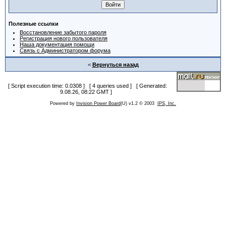
Полезные ссылки
Восстановление забытого пароля
Регистрация нового пользователя
Наша документация помощи
Связь с Администратором форума
<
Вернуться назад
[ Script execution time: 0.0308 ] [ 4 queries used ] [ Generated:
9.08.26, 08:22 GMT ]
Powered by
Invision Power Board
(U) v1.2 © 2003
IPS, Inc.