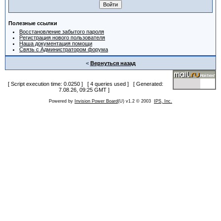
Полезные ссылки
Восстановление забытого пароля
Регистрация нового пользователя
Наша документация помощи
Связь с Администратором форума
<
Вернуться назад
[ Script execution time: 0.0250 ] [ 4 queries used ] [ Generated:
7.08.26, 09:25 GMT ]
Powered by
Invision Power Board
(U) v1.2 © 2003
IPS, Inc.