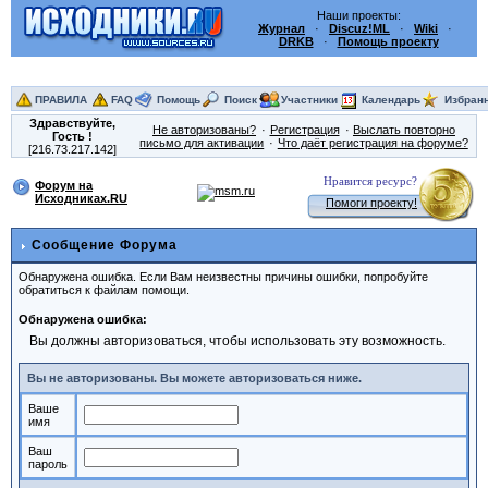
Наши проекты:
Журнал
·
Discuz!ML
·
Wiki
·
DRKB
·
Помощь проекту
ПРАВИЛА
FAQ
Помощь
Поиск
Участники
Календарь
Избран
Здравствуйте,
Не авторизованы?
Регистрация
Выслать повторно
Гость
!
письмо для активации
Что даёт регистрация на форуме?
[216.73.217.142]
Нравится ресурс?
Форум на
Исходниках.RU
Помоги проекту!
Сообщение Форума
Обнаружена ошибка. Если Вам неизвестны причины ошибки, попробуйте
обратиться к файлам помощи.
Обнаружена ошибка:
Вы должны авторизоваться, чтобы использовать эту возможность.
Вы не авторизованы. Вы можете авторизоваться ниже.
Ваше
имя
Ваш
пароль