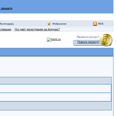
 проекту
Календарь
Избранное
RSS
ктивации
Что даёт регистрация на форуме?
Нравится ресурс?
Помоги проекту!