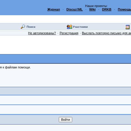
Наши проекты:
Журнал
·
Discuz!ML
·
Wiki
·
DRKB
·
Помощь
Поиск
Участники
Не авторизованы?
Регистрация
Выслать повторно письмо для а
ся к файлам помощи.