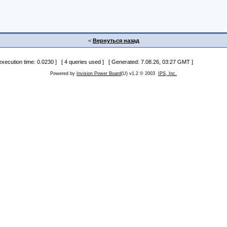
<
Вернуться назад
 execution time: 0.0230 ] [ 4 queries used ] [ Generated: 7.08.26, 03:27 GMT ]
Powered by
Invision Power Board
(U) v1.2 © 2003
IPS, Inc.