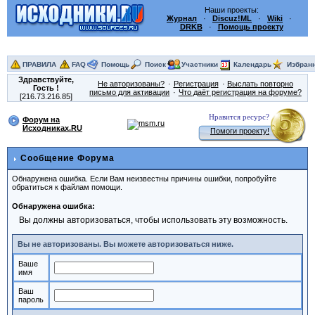
Наши проекты:
Журнал
·
Discuz!ML
·
Wiki
·
DRKB
·
Помощь проекту
ПРАВИЛА
FAQ
Помощь
Поиск
Участники
Календарь
Избран
Здравствуйте,
Не авторизованы?
Регистрация
Выслать повторно
Гость
!
письмо для активации
Что даёт регистрация на форуме?
[216.73.216.85]
Нравится ресурс?
Форум на
Исходниках.RU
Помоги проекту!
Сообщение Форума
Обнаружена ошибка. Если Вам неизвестны причины ошибки, попробуйте
обратиться к файлам помощи.
Обнаружена ошибка:
Вы должны авторизоваться, чтобы использовать эту возможность.
Вы не авторизованы. Вы можете авторизоваться ниже.
Ваше
имя
Ваш
пароль