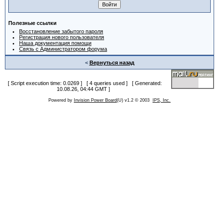
Полезные ссылки
Восстановление забытого пароля
Регистрация нового пользователя
Наша документация помощи
Связь с Администратором форума
<
Вернуться назад
[ Script execution time: 0.0269 ] [ 4 queries used ] [ Generated:
10.08.26, 04:44 GMT ]
Powered by
Invision Power Board
(U) v1.2 © 2003
IPS, Inc.