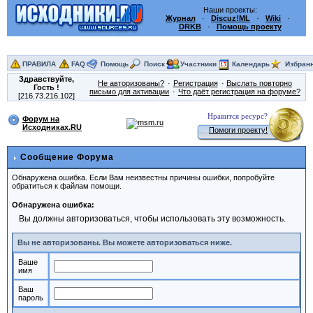
Наши проекты:
Журнал
·
Discuz!ML
·
Wiki
·
DRKB
·
Помощь проекту
ПРАВИЛА
FAQ
Помощь
Поиск
Участники
Календарь
Избран
Здравствуйте,
Не авторизованы?
Регистрация
Выслать повторно
Гость
!
письмо для активации
Что даёт регистрация на форуме?
[216.73.216.102]
Нравится ресурс?
Форум на
Исходниках.RU
Помоги проекту!
Сообщение Форума
Обнаружена ошибка. Если Вам неизвестны причины ошибки, попробуйте
обратиться к файлам помощи.
Обнаружена ошибка:
Вы должны авторизоваться, чтобы использовать эту возможность.
Вы не авторизованы. Вы можете авторизоваться ниже.
Ваше
имя
Ваш
пароль