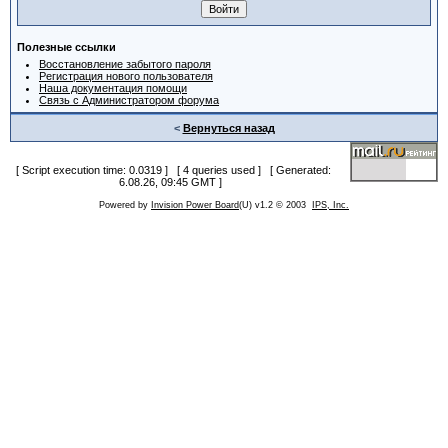
Полезные ссылки
Восстановление забытого пароля
Регистрация нового пользователя
Наша документация помощи
Связь с Администратором форума
<
Вернуться назад
[ Script execution time: 0.0319 ] [ 4 queries used ] [ Generated:
6.08.26, 09:45 GMT ]
Powered by
Invision Power Board
(U) v1.2 © 2003
IPS, Inc.