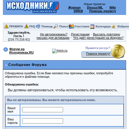
Наши проекты:
Журнал
·
Discuz!ML
·
Wiki
·
DRKB
·
Помощь проекту
ПРАВИЛА
FAQ
Помощь
Поиск
Участники
Календарь
Избран
Здравствуйте,
Не авторизованы?
Регистрация
Выслать повторно
Гость
!
письмо для активации
Что даёт регистрация на форуме?
[216.73.216.61]
Нравится ресурс?
Форум на
Исходниках.RU
Помоги проекту!
Сообщение Форума
Обнаружена ошибка. Если Вам неизвестны причины ошибки, попробуйте
обратиться к файлам помощи.
Обнаружена ошибка:
Вы должны авторизоваться, чтобы использовать эту возможность.
Вы не авторизованы. Вы можете авторизоваться ниже.
Ваше
имя
Ваш
пароль