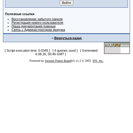
Полезные ссылки
Восстановление забытого пароля
Регистрация нового пользователя
Наша документация помощи
Связь с Администратором форума
<
Вернуться назад
[ Script execution time: 0.0345 ] [ 4 queries used ] [ Generated:
6.08.26, 00:46 GMT ]
Powered by
Invision Power Board
(U) v1.2 © 2003
IPS, Inc.