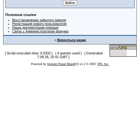
Полезные ссылки
Восстановление забытого пароля
Регистрация нового пользователя
Наша документация помощи
Связь с Администратором форума
<
Вернуться назад
[ Script execution time: 0.0332 ] [ 4 queries used ] [ Generated:
7.08.26, 15:41 GMT ]
Powered by
Invision Power Board
(U) v1.2 © 2003
IPS, Inc.