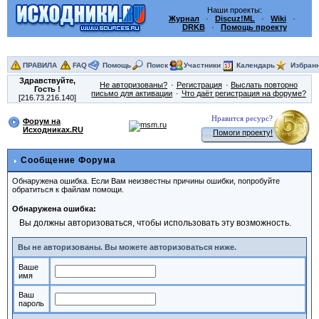
Наши проекты:
Журнал
·
Discuz!ML
·
Wiki
·
DRKB
·
Помощь проекту
ПРАВИЛА
FAQ
Помощь
Поиск
Участники
Календарь
Избран
Здравствуйте,
Не авторизованы?
Регистрация
Выслать повторно
Гость
!
письмо для активации
Что даёт регистрация на форуме?
[216.73.216.140]
Нравится ресурс?
Форум на
Исходниках.RU
Помоги проекту!
Сообщение Форума
Обнаружена ошибка. Если Вам неизвестны причины ошибки, попробуйте
обратиться к файлам помощи.
Обнаружена ошибка:
Вы должны авторизоваться, чтобы использовать эту возможность.
Вы не авторизованы. Вы можете авторизоваться ниже.
Ваше
имя
Ваш
пароль