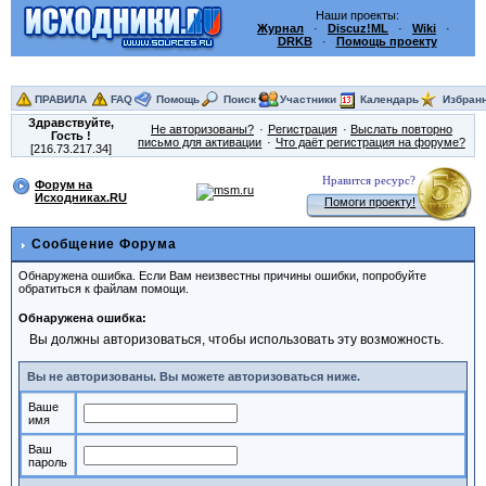
Наши проекты:
Журнал
·
Discuz!ML
·
Wiki
·
DRKB
·
Помощь проекту
ПРАВИЛА
FAQ
Помощь
Поиск
Участники
Календарь
Избран
Здравствуйте,
Не авторизованы?
Регистрация
Выслать повторно
Гость
!
письмо для активации
Что даёт регистрация на форуме?
[216.73.217.34]
Нравится ресурс?
Форум на
Исходниках.RU
Помоги проекту!
Сообщение Форума
Обнаружена ошибка. Если Вам неизвестны причины ошибки, попробуйте
обратиться к файлам помощи.
Обнаружена ошибка:
Вы должны авторизоваться, чтобы использовать эту возможность.
Вы не авторизованы. Вы можете авторизоваться ниже.
Ваше
имя
Ваш
пароль