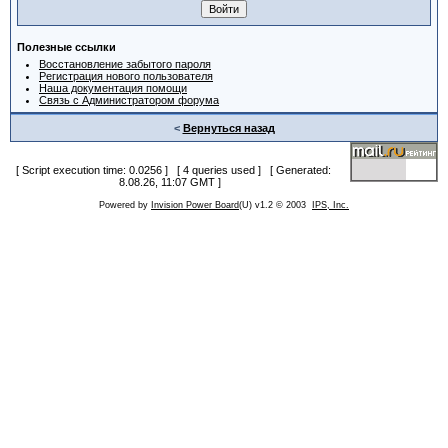
Полезные ссылки
Восстановление забытого пароля
Регистрация нового пользователя
Наша документация помощи
Связь с Администратором форума
<
Вернуться назад
[ Script execution time: 0.0256 ] [ 4 queries used ] [ Generated:
8.08.26, 11:07 GMT ]
Powered by
Invision Power Board
(U) v1.2 © 2003
IPS, Inc.