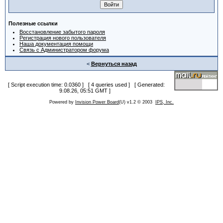
Полезные ссылки
Восстановление забытого пароля
Регистрация нового пользователя
Наша документация помощи
Связь с Администратором форума
<
Вернуться назад
[ Script execution time: 0.0360 ] [ 4 queries used ] [ Generated:
9.08.26, 05:51 GMT ]
Powered by
Invision Power Board
(U) v1.2 © 2003
IPS, Inc.