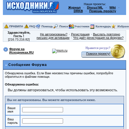
Наши проекты:
Журнал
·
Discuz!ML
·
Wiki
·
DRKB
·
Помощь проекту
ПРАВИЛА
FAQ
Помощь
Поиск
Участники
Календарь
Избран
Здравствуйте,
Не авторизованы?
Регистрация
Выслать повторно
Гость
!
письмо для активации
Что даёт регистрация на форуме?
[216.73.216.82]
Нравится ресурс?
Форум на
Исходниках.RU
Помоги проекту!
Сообщение Форума
Обнаружена ошибка. Если Вам неизвестны причины ошибки, попробуйте
обратиться к файлам помощи.
Обнаружена ошибка:
Вы должны авторизоваться, чтобы использовать эту возможность.
Вы не авторизованы. Вы можете авторизоваться ниже.
Ваше
имя
Ваш
пароль