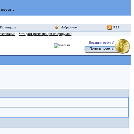
 проекту
Календарь
Избранное
RSS
активации
Что даёт регистрация на форуме?
Нравится ресурс?
Помоги проекту!