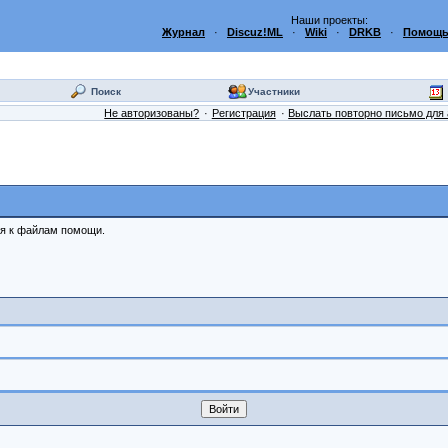
Наши проекты:
Журнал
·
Discuz!ML
·
Wiki
·
DRKB
·
Помощь
Поиск
Участники
Не авторизованы?
Регистрация
Выслать повторно письмо для 
ся к файлам помощи.