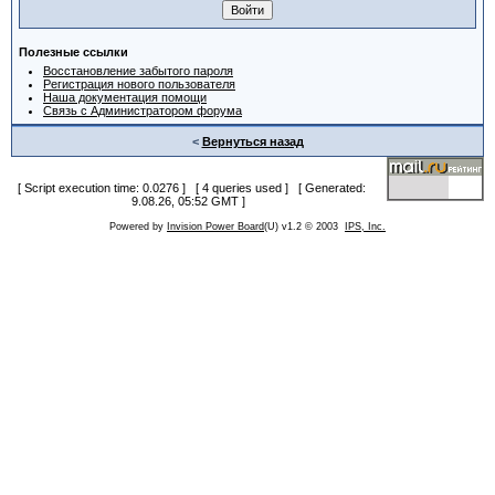
Полезные ссылки
Восстановление забытого пароля
Регистрация нового пользователя
Наша документация помощи
Связь с Администратором форума
<
Вернуться назад
[ Script execution time: 0.0276 ] [ 4 queries used ] [ Generated:
9.08.26, 05:52 GMT ]
Powered by
Invision Power Board
(U) v1.2 © 2003
IPS, Inc.