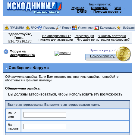
Наши проекты:
Журнал
·
Discuz!ML
·
Wiki
·
DRKB
·
Помощь проекту
ПРАВИЛА
FAQ
Помощь
Поиск
Участники
Календарь
Избран
Здравствуйте,
Не авторизованы?
Регистрация
Выслать повторно
Гость
!
письмо для активации
Что даёт регистрация на форуме?
[216.73.216.175]
Нравится ресурс?
Форум на
Исходниках.RU
Помоги проекту!
Сообщение Форума
Обнаружена ошибка. Если Вам неизвестны причины ошибки, попробуйте
обратиться к файлам помощи.
Обнаружена ошибка:
Вы должны авторизоваться, чтобы использовать эту возможность.
Вы не авторизованы. Вы можете авторизоваться ниже.
Ваше
имя
Ваш
пароль