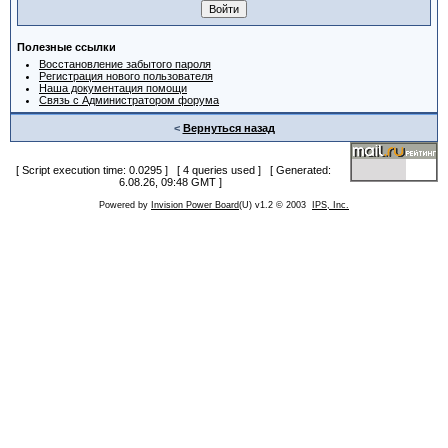
Полезные ссылки
Восстановление забытого пароля
Регистрация нового пользователя
Наша документация помощи
Связь с Администратором форума
<
Вернуться назад
[ Script execution time: 0.0295 ] [ 4 queries used ] [ Generated:
6.08.26, 09:48 GMT ]
Powered by
Invision Power Board
(U) v1.2 © 2003
IPS, Inc.