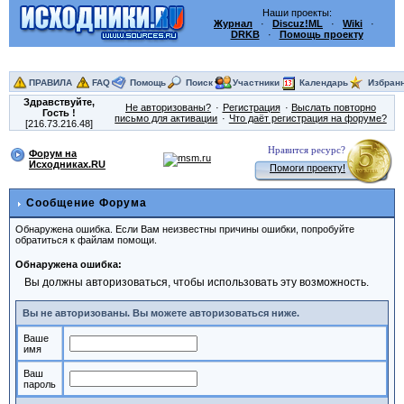
Наши проекты:
Журнал
·
Discuz!ML
·
Wiki
·
DRKB
·
Помощь проекту
ПРАВИЛА
FAQ
Помощь
Поиск
Участники
Календарь
Избран
Здравствуйте,
Не авторизованы?
Регистрация
Выслать повторно
Гость
!
письмо для активации
Что даёт регистрация на форуме?
[216.73.216.48]
Нравится ресурс?
Форум на
Исходниках.RU
Помоги проекту!
Сообщение Форума
Обнаружена ошибка. Если Вам неизвестны причины ошибки, попробуйте
обратиться к файлам помощи.
Обнаружена ошибка:
Вы должны авторизоваться, чтобы использовать эту возможность.
Вы не авторизованы. Вы можете авторизоваться ниже.
Ваше
имя
Ваш
пароль