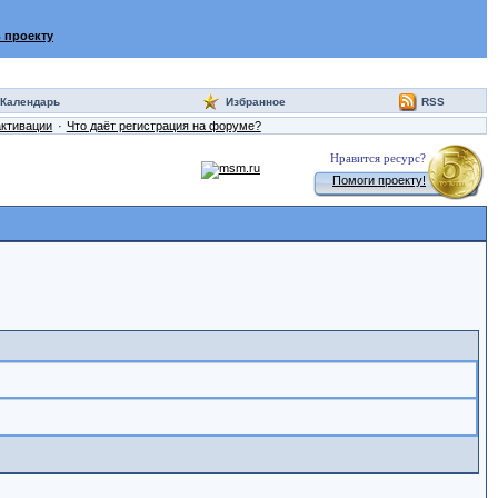
 проекту
Календарь
Избранное
RSS
активации
Что даёт регистрация на форуме?
Нравится ресурс?
Помоги проекту!