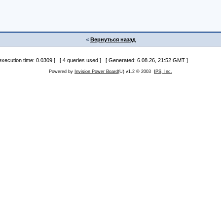
<
Вернуться назад
 execution time: 0.0309 ] [ 4 queries used ] [ Generated: 6.08.26, 21:52 GMT ]
Powered by
Invision Power Board
(U) v1.2 © 2003
IPS, Inc.