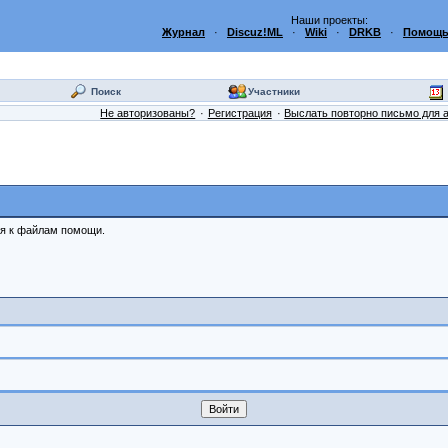
Наши проекты:
Журнал
·
Discuz!ML
·
Wiki
·
DRKB
·
Помощь
Поиск
Участники
Не авторизованы?
Регистрация
Выслать повторно письмо для 
ся к файлам помощи.