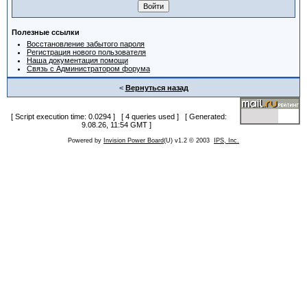
Полезные ссылки
Восстановление забытого пароля
Регистрация нового пользователя
Наша документация помощи
Связь с Администратором форума
<
Вернуться назад
[ Script execution time: 0.0294 ] [ 4 queries used ] [ Generated:
9.08.26, 11:54 GMT ]
Powered by
Invision Power Board
(U) v1.2 © 2003
IPS, Inc.