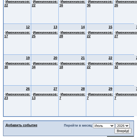
·
Именинников:
·
Именинников:
·
Именинников:
·
Именинников:
·
Имениннико
22
22
16
36
26
12
13
14
15
·
Именинников:
·
Именинников:
·
Именинников:
·
Именинников:
·
Имениннико
17
25
28
22
27
19
20
21
22
·
Именинников:
·
Именинников:
·
Именинников:
·
Именинников:
·
Имениннико
30
34
18
22
32
26
27
28
29
·
Именинников:
·
Именинников:
·
Именинников:
·
Именинников:
·
Имениннико
23
13
7
7
7
Добавить событие
Перейти в месяц