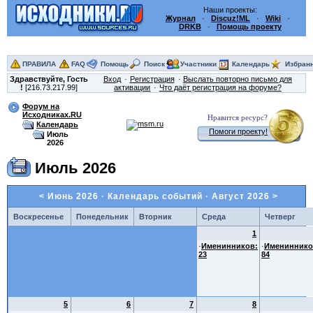
Наши проекты:
Журнал
·
Discuz!ML
·
Wiki
·
DRKB
·
Помощь проекту
ПРАВИЛА
FAQ
Помощь
Поиск
Участники
Календарь
Избран
Здравствуйте,
Гость
Вход
Регистрация
Выслать повторно письмо для
!
[216.73.217.99]
активации
Что даёт регистрация на форуме?
Форум на
Исходниках.RU
Нравится ресурс?
Календарь
Помоги проекту!
Июль
2026
Июль 2026
<
Июнь 2026
· Календарь событий ·
Август 2026
>
Воскресенье
Понедельник
Вторник
Среда
Четверг
1
·
Именинников:
·
Имениннико
23
84
5
6
7
8