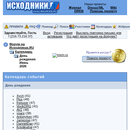
Наши проекты:
Журнал
·
Discuz!ML
·
Wiki
·
DRKB
·
Помощь проекту
ПРАВИЛА
FAQ
Помощь
Поиск
Участники
Календарь
Избран
Здравствуйте,
Гость
Вход
Регистрация
Выслать повторно письмо для
!
[216.73.216.37]
активации
Что даёт регистрация на форуме?
Форум на
Исходниках.RU
Календарь
Нравится ресурс?
День
Помоги проекту!
рождения
Июнь
2026
Календарь событий
День рождения
Xych
(41)
Plus
(49)
freeuser
(47)
VovikDRG
(41)
AVZ
(48)
ypare
(38)
AntonyKen
(45)
Jamestup
(47)
DannielDap
(41)
Kristiiinahal
(47)