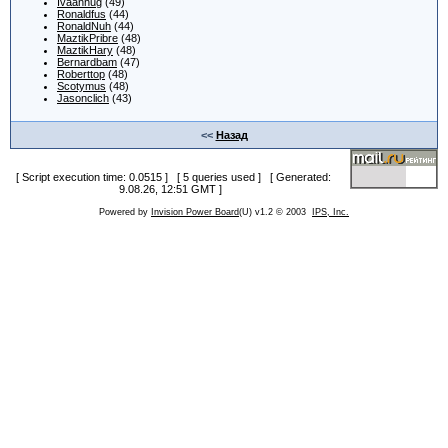
Ivaanhug
(49)
Ronaldfus
(44)
RonaldNuh
(44)
MaztikPribre
(48)
MaztikHary
(48)
Bernardbam
(47)
Roberttop
(48)
Scotymus
(48)
Jasonclich
(43)
<<
Назад
[ Script execution time: 0.0515 ] [ 5 queries used ] [ Generated:
9.08.26, 12:51 GMT ]
Powered by
Invision Power Board
(U) v1.2 © 2003
IPS, Inc.