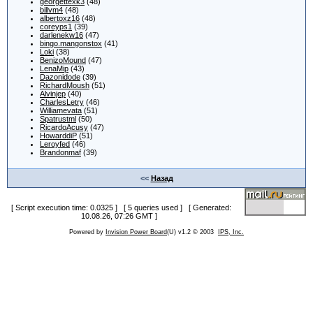
georgettexk3
(48)
billvm4
(48)
albertoxz16
(48)
coreyps1
(39)
darlenekw16
(47)
bingo.mangonstox
(41)
Loki
(38)
BenizoMound
(47)
LenaMip
(43)
Dazonidode
(39)
RichardMoush
(51)
Alvinjep
(40)
CharlesLetry
(46)
Williamevata
(51)
Spatrustml
(50)
RicardoAcusy
(47)
HowarddiP
(51)
Leroyfed
(46)
Brandonmaf
(39)
<<
Назад
[ Script execution time: 0.0325 ] [ 5 queries used ] [ Generated:
10.08.26, 07:26 GMT ]
Powered by
Invision Power Board
(U) v1.2 © 2003
IPS, Inc.