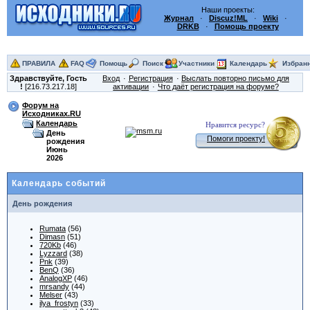
Наши проекты:
Журнал
·
Discuz!ML
·
Wiki
·
DRKB
·
Помощь проекту
ПРАВИЛА
FAQ
Помощь
Поиск
Участники
Календарь
Избран
Здравствуйте,
Гость
Вход
Регистрация
Выслать повторно письмо для
!
[216.73.217.18]
активации
Что даёт регистрация на форуме?
Форум на
Исходниках.RU
Календарь
Нравится ресурс?
День
Помоги проекту!
рождения
Июнь
2026
Календарь событий
День рождения
Rumata
(56)
Dimasn
(51)
720Kb
(46)
Lyzzard
(38)
Pnk
(39)
BenQ
(36)
AnalogXP
(46)
mrsandy
(44)
Melser
(43)
ilya_frostyn
(33)