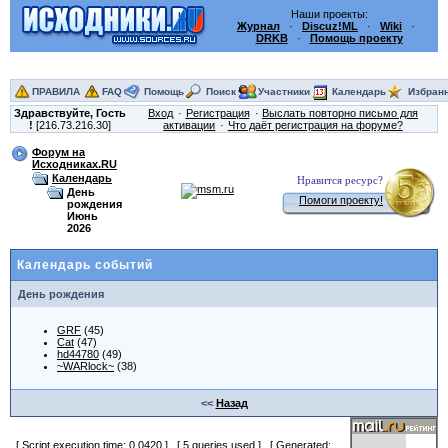
Наши проекты:
Журнал
·
Discuz!ML
·
Wiki
·
DRKB
·
Помощь проекту
ПРАВИЛА
FAQ
Помощь
Поиск
Участники
Календарь
Избран
Здравствуйте,
Гость
Вход
Регистрация
Выслать повторно письмо для
!
[216.73.216.30]
активации
Что даёт регистрация на форуме?
Форум на
Исходниках.RU
Календарь
Нравится ресурс?
День
Помоги проекту!
рождения
Июнь
2026
Календарь событий
День рождения
GRF
(45)
Cat
(47)
hd44780
(49)
~WARlock~
(38)
<<
Назад
[ Script execution time: 0.0420 ] [ 5 queries used ] [ Generated: