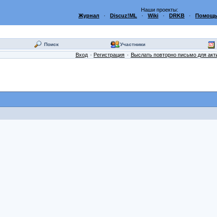
Наши проекты:
Журнал
·
Discuz!ML
·
Wiki
·
DRKB
·
Помощь
Поиск
Участники
Вход
Регистрация
Выслать повторно письмо для акт