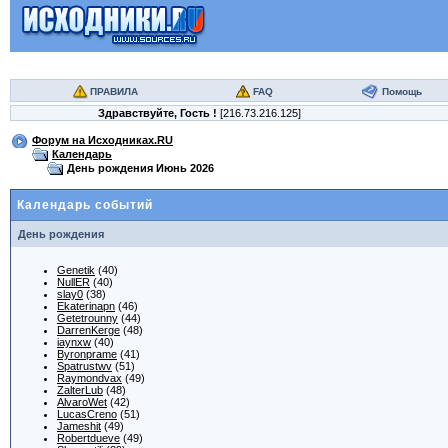
ПРАВИЛА
FAQ
Помощь
Здравствуйте,
Гость
!
[216.73.216.125]
Форум на Исходниках.RU
Календарь
День рождения Июнь 2026
Календарь событий
День рождения
Genetik
(40)
NullER
(40)
slay0
(38)
Ekaterinapn
(46)
Getetrounny
(44)
DarrenKerge
(48)
iaynxw
(40)
Byronprame
(41)
Spatrustwv
(51)
Raymondvax
(49)
ZalterLub
(48)
AlvaroWet
(42)
LucasCreno
(51)
Jameshit
(49)
Robertdueve
(49)