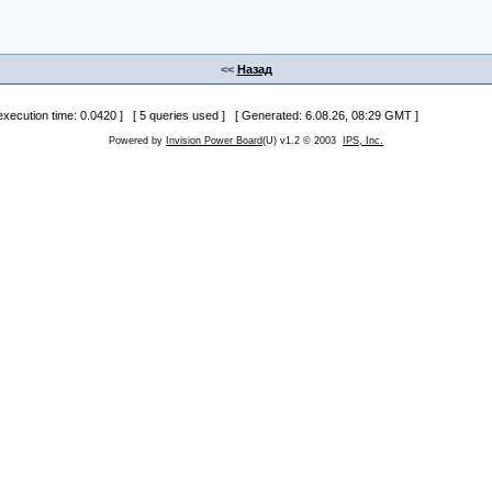
<<
Назад
 execution time: 0.0420 ] [ 5 queries used ] [ Generated: 6.08.26, 08:29 GMT ]
Powered by
Invision Power Board
(U) v1.2 © 2003
IPS, Inc.