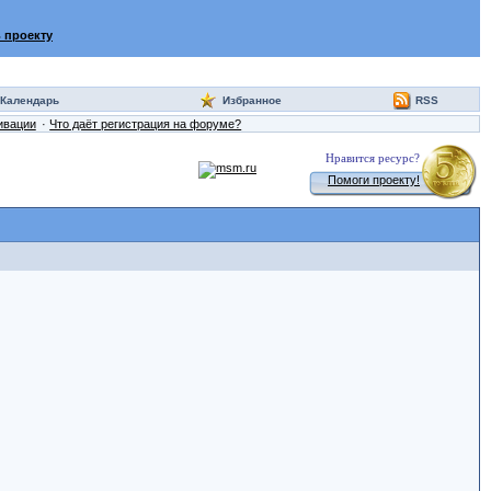
 проекту
Календарь
Избранное
RSS
ивации
Что даёт регистрация на форуме?
Нравится ресурс?
Помоги проекту!