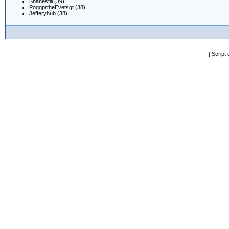
Shanestili
(39)
PoqqprtheEvetsgt
(38)
Jefferyhub
(38)
[ Script