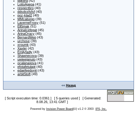
qqkbra
(42)
LottoAgeoa
(41)
respectbro
(40)
ddsdssfsfsf
(40)
poz-klad2
(40)
MMcalsego
(39)
LaverneFrosy
(51)
EllSmak
(51)
ArinaIcefegat
(45)
ArinaOracy
(45)
BernardWep
(43)
urchose
(39)
xroumk
(43)
Xaxler
(42)
Emilyfadly
(43)
Shawnecova
(39)
uwiwejanuto
(43)
ocalanaqova
(41)
efotafetulagt
(40)
edaefeeduyiri
(43)
arbitStoft
(49)
<<
Назад
[ Script execution time: 0.0361 ] [ 5 queries used ] [ Generated:
8.08.26, 13:41 GMT ]
Powered by
Invision Power Board
(U) v1.2 © 2003
IPS, Inc.