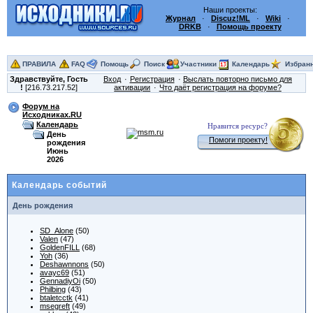
Наши проекты:
Журнал
·
Discuz!ML
·
Wiki
·
DRKB
·
Помощь проекту
ПРАВИЛА
FAQ
Помощь
Поиск
Участники
Календарь
Избран
Здравствуйте,
Гость
Вход
Регистрация
Выслать повторно письмо для
!
[216.73.217.52]
активации
Что даёт регистрация на форуме?
Форум на
Исходниках.RU
Календарь
Нравится ресурс?
День
Помоги проекту!
рождения
Июнь
2026
Календарь событий
День рождения
SD_Alone
(50)
Valen
(47)
GoldenFILL
(68)
Yoh
(36)
Deshawnnons
(50)
avayc69
(51)
GennadiyOi
(50)
Philbing
(43)
btaletcctk
(41)
msegreft
(49)