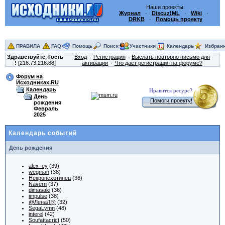
Наши проекты:
Журнал
·
Discuz!ML
·
Wiki
·
DRKB
·
Помощь проекту
ПРАВИЛА
FAQ
Помощь
Поиск
Участники
Календарь
Избран
Здравствуйте,
Гость
Вход
Регистрация
Выслать повторно письмо для
!
[216.73.216.88]
активации
Что даёт регистрация на форуме?
Форум на
Исходниках.RU
Календарь
Нравится ресурс?
День
Помоги проекту!
рождения
Февраль
2025
Календарь событий
День рождения
alex_ey
(39)
wegman
(38)
Некропехотинец
(36)
Navern
(37)
dimasaki
(36)
impulse
(38)
@ЛенаЛ@
(32)
SegaLymn
(48)
interel
(42)
Soufattacrict
(50)