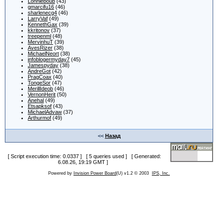
Lonnieboub
(43)
gmarcifu16
(46)
sharlenecg4
(46)
LarryVaf
(49)
KennethGax
(39)
kkritonov
(37)
treepenml
(48)
MervinhuT
(39)
AvesRizer
(38)
MichaelNeort
(38)
infoblogermyday7
(45)
Jamespyday
(38)
AndreGot
(42)
PragCoax
(40)
TongeSor
(47)
MerillIdeob
(46)
VernonHerit
(50)
Anehal
(49)
Etsapksof
(43)
MichaelAdvaw
(37)
Arthurmof
(49)
<<
Назад
[ Script execution time: 0.0337 ] [ 5 queries used ] [ Generated:
6.08.26, 19:19 GMT ]
Powered by
Invision Power Board
(U) v1.2 © 2003
IPS, Inc.