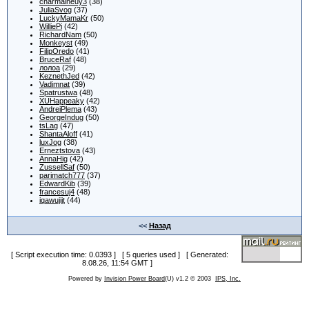
charmaineuy3
(38)
JuliaSvog
(37)
LuckyMamaKr
(50)
WilliePi
(42)
RichardNam
(50)
Monkeyst
(49)
FilipOredo
(41)
BruceRaf
(48)
лолоа
(29)
KeznethJed
(42)
Vadimnat
(39)
Spatrustwa
(48)
XUHappeaky
(42)
AndreiPlema
(43)
GeorgeIndug
(50)
tsLag
(47)
ShantaAloff
(41)
luxJog
(38)
Erneztstova
(43)
AnnaHig
(42)
ZussellSaf
(50)
parimatch777
(37)
EdwardKib
(39)
francesuj4
(48)
iqawujijt
(44)
<<
Назад
[ Script execution time: 0.0393 ] [ 5 queries used ] [ Generated:
8.08.26, 11:54 GMT ]
Powered by
Invision Power Board
(U) v1.2 © 2003
IPS, Inc.