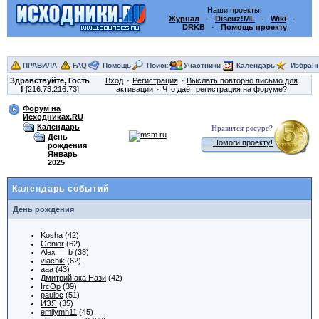
Наши проекты:
Журнал
·
Discuz!ML
·
Wiki
·
DRKB
·
Помощь проекту
ПРАВИЛА
FAQ
Помощь
Поиск
Участники
Календарь
Избран
Здравствуйте,
Гость
Вход
Регистрация
Выслать повторно письмо для
!
[216.73.216.73]
активации
Что даёт регистрация на форуме?
Форум на
Исходниках.RU
Календарь
Нравится ресурс?
День
Помоги проекту!
рождения
Январь
2025
Календарь событий
День рождения
Kosha
(42)
Genior
(62)
Alex___b
(38)
viachik
(62)
aaa
(43)
Дмитрий ака Нази
(42)
IrcOp
(39)
paulbc
(51)
ИЗЯ
(35)
emilymh11
(45)