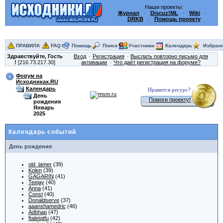
Наши проекты:
Журнал
·
Discuz!ML
·
Wiki
·
DRKB
·
Помощь проекту
ПРАВИЛА
FAQ
Помощь
Поиск
Участники
Календарь
Избран
Здравствуйте,
Гость
Вход
Регистрация
Выслать повторно письмо для
!
[216.73.217.30]
активации
Что даёт регистрация на форуме?
Форум на
Исходниках.RU
Календарь
Нравится ресурс?
День
Помоги проекту!
рождения
Январь
2025
Календарь событий
День рождения
old_lamer
(39)
Kolen
(39)
GAGARIN
(41)
Teejay
(40)
Anna
(41)
Const
(40)
Donaldserve
(37)
aaanshamedric
(46)
Adbhap
(47)
ftaletqtfu
(42)