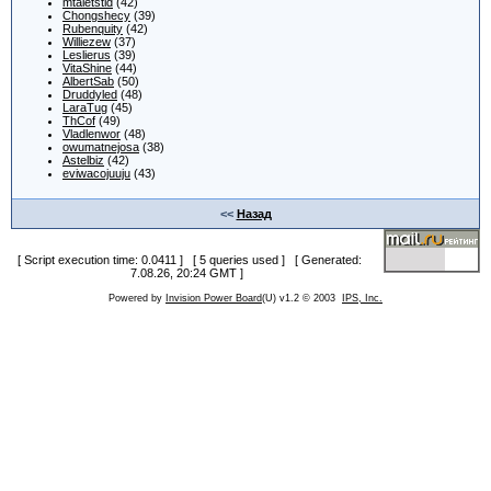
mtaletstld
(42)
Chongshecy
(39)
Rubenquity
(42)
Williezew
(37)
Leslierus
(39)
VitaShine
(44)
AlbertSab
(50)
Druddyled
(48)
LaraTug
(45)
ThCof
(49)
Vladlenwor
(48)
owumatnejosa
(38)
Astelbiz
(42)
eviwacojuuju
(43)
<<
Назад
[ Script execution time: 0.0411 ] [ 5 queries used ] [ Generated:
7.08.26, 20:24 GMT ]
Powered by
Invision Power Board
(U) v1.2 © 2003
IPS, Inc.