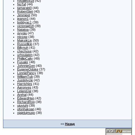
rosaliecp18
(42)
NoTaf
(44)
tamarabl3
(44)
RobertStet
(40)
Jimmieet
(50)
jeanon1
(44)
bobbyac1
(39)
victoriajd18
(39)
Natatoa
(39)
qvyqju
(47)
nissqw
(38)
MaksikLix
(50)
Russellkip
(37)
Billynuh
(41)
chechose
(42)
urhoulaten
(42)
PhillipCalty
(49)
Fusaler
(48)
JohnnieGen
(40)
EugeneOdoke
(37)
LonniePancy
(38)
WilliamTub
(39)
Justintycle
(42)
HarrisNes
(41)
Aaronves
(43)
LelandJat
(38)
Arehal
(44)
EdwardHen
(42)
RichardRog
(38)
ujuviuhi
(39)
ofonhakoan
(46)
ojajelujmuqo
(38)
<<
Назад