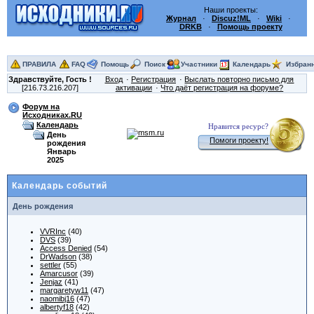
Наши проекты:
Журнал
·
Discuz!ML
·
Wiki
·
DRKB
·
Помощь проекту
ПРАВИЛА
FAQ
Помощь
Поиск
Участники
Календарь
Избран
Здравствуйте,
Гость
!
Вход
Регистрация
Выслать повторно письмо для
[216.73.216.207]
активации
Что даёт регистрация на форуме?
Форум на
Исходниках.RU
Календарь
Нравится ресурс?
День
Помоги проекту!
рождения
Январь
2025
Календарь событий
День рождения
VVRInc
(40)
DVS
(39)
Access Denied
(54)
DrWadson
(38)
settler
(55)
Amarcusor
(39)
Jenjaz
(41)
margaretyw11
(47)
naomibj16
(47)
albertyf18
(42)