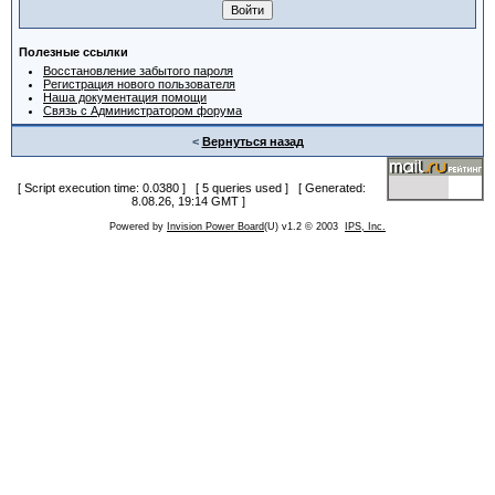
Полезные ссылки
Восстановление забытого пароля
Регистрация нового пользователя
Наша документация помощи
Связь с Администратором форума
<
Вернуться назад
[ Script execution time: 0.0380 ] [ 5 queries used ] [ Generated:
8.08.26, 19:14 GMT ]
Powered by
Invision Power Board
(U) v1.2 © 2003
IPS, Inc.