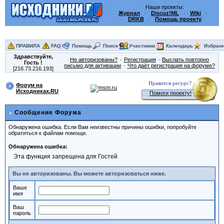
Наши проекты:
Журнал
·
Discuz!ML
·
Wiki
·
DRKB
·
Помощь проекту
ПРАВИЛА
FAQ
Помощь
Поиск
Участники
Календарь
Избран
Здравствуйте,
Не авторизованы?
Регистрация
Выслать повторно
Гость
!
письмо для активации
Что даёт регистрация на форуме?
[216.73.216.193]
Нравится ресурс?
Форум на
Исходниках.RU
Помоги проекту!
Сообщение Форума
Обнаружена ошибка. Если Вам неизвестны причины ошибки, попробуйте
обратиться к файлам помощи.
Обнаружена ошибка:
Эта функция запрещена для Гостей
Вы не авторизованы. Вы можете авторизоваться ниже.
Ваше
имя
Ваш
пароль