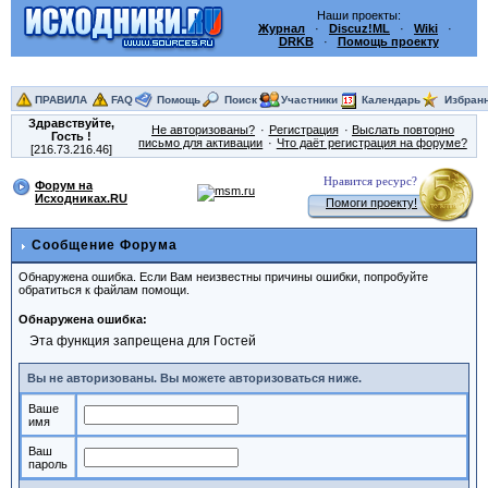
Наши проекты:
Журнал
·
Discuz!ML
·
Wiki
·
DRKB
·
Помощь проекту
ПРАВИЛА
FAQ
Помощь
Поиск
Участники
Календарь
Избран
Здравствуйте,
Не авторизованы?
Регистрация
Выслать повторно
Гость
!
письмо для активации
Что даёт регистрация на форуме?
[216.73.216.46]
Нравится ресурс?
Форум на
Исходниках.RU
Помоги проекту!
Сообщение Форума
Обнаружена ошибка. Если Вам неизвестны причины ошибки, попробуйте
обратиться к файлам помощи.
Обнаружена ошибка:
Эта функция запрещена для Гостей
Вы не авторизованы. Вы можете авторизоваться ниже.
Ваше
имя
Ваш
пароль