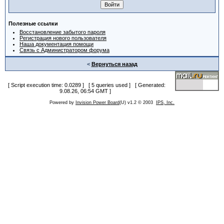
Полезные ссылки
Восстановление забытого пароля
Регистрация нового пользователя
Наша документация помощи
Связь с Администратором форума
<
Вернуться назад
[ Script execution time: 0.0289 ] [ 5 queries used ] [ Generated:
9.08.26, 06:54 GMT ]
Powered by
Invision Power Board
(U) v1.2 © 2003
IPS, Inc.