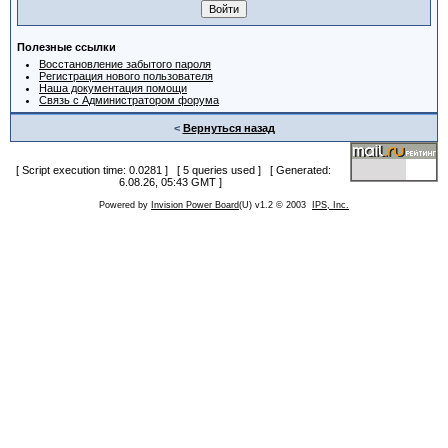
Полезные ссылки
Восстановление забытого пароля
Регистрация нового пользователя
Наша документация помощи
Связь с Администратором форума
<
Вернуться назад
[ Script execution time: 0.0281 ] [ 5 queries used ] [ Generated:
6.08.26, 05:43 GMT ]
Powered by
Invision Power Board
(U) v1.2 © 2003
IPS, Inc.