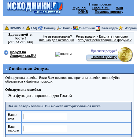
Наши проекты:
Журнал
·
Discuz!ML
·
Wiki
·
DRKB
·
Помощь проекту
ПРАВИЛА
FAQ
Помощь
Поиск
Участники
Календарь
Избран
Здравствуйте,
Не авторизованы?
Регистрация
Выслать повторно
Гость
!
письмо для активации
Что даёт регистрация на форуме?
[216.73.216.144]
Нравится ресурс?
Форум на
Исходниках.RU
Помоги проекту!
Сообщение Форума
Обнаружена ошибка. Если Вам неизвестны причины ошибки, попробуйте
обратиться к файлам помощи.
Обнаружена ошибка:
Эта функция запрещена для Гостей
Вы не авторизованы. Вы можете авторизоваться ниже.
Ваше
имя
Ваш
пароль