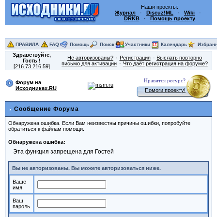
Наши проекты:
Журнал
·
Discuz!ML
·
Wiki
·
DRKB
·
Помощь проекту
ПРАВИЛА
FAQ
Помощь
Поиск
Участники
Календарь
Избран
Здравствуйте,
Не авторизованы?
Регистрация
Выслать повторно
Гость
!
письмо для активации
Что даёт регистрация на форуме?
[216.73.216.59]
Нравится ресурс?
Форум на
Исходниках.RU
Помоги проекту!
Сообщение Форума
Обнаружена ошибка. Если Вам неизвестны причины ошибки, попробуйте
обратиться к файлам помощи.
Обнаружена ошибка:
Эта функция запрещена для Гостей
Вы не авторизованы. Вы можете авторизоваться ниже.
Ваше
имя
Ваш
пароль