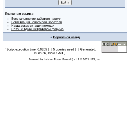
Полезные ссылки
Восстановление забытого пароля
Регистрация нового пользователя
Наша документация помощи
Связь с Администратором форума
<
Вернуться назад
[ Script execution time: 0.0285 ] [ 5 queries used ] [ Generated:
10.08.26, 19:31 GMT ]
Powered by
Invision Power Board
(U) v1.2 © 2003
IPS, Inc.