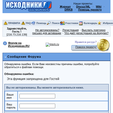
Наши проекты:
Журнал
·
Discuz!ML
·
Wiki
·
DRKB
·
Помощь проекту
ПРАВИЛА
FAQ
Помощь
Поиск
Участники
Календарь
Избран
Здравствуйте,
Не авторизованы?
Регистрация
Выслать повторно
Гость
!
письмо для активации
Что даёт регистрация на форуме?
[216.73.216.139]
Нравится ресурс?
Форум на
Исходниках.RU
Помоги проекту!
Сообщение Форума
Обнаружена ошибка. Если Вам неизвестны причины ошибки, попробуйте
обратиться к файлам помощи.
Обнаружена ошибка:
Эта функция запрещена для Гостей
Вы не авторизованы. Вы можете авторизоваться ниже.
Ваше
имя
Ваш
пароль