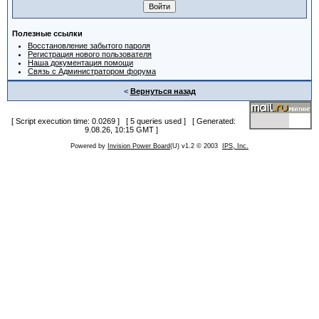
Полезные ссылки
Восстановление забытого пароля
Регистрация нового пользователя
Наша документация помощи
Связь с Администратором форума
<
Вернуться назад
[ Script execution time: 0.0269 ] [ 5 queries used ] [ Generated:
9.08.26, 10:15 GMT ]
Powered by
Invision Power Board
(U) v1.2 © 2003
IPS, Inc.