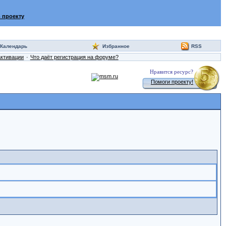
 проекту
Календарь
Избранное
RSS
активации
Что даёт регистрация на форуме?
Нравится ресурс?
Помоги проекту!