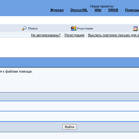
Наши проекты:
Журнал
·
Discuz!ML
·
Wiki
·
DRKB
·
Помощь
Поиск
Участники
Не авторизованы?
Регистрация
Выслать повторно письмо для 
ся к файлам помощи.