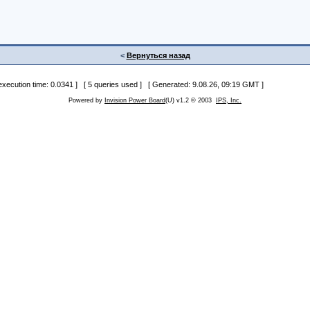
<
Вернуться назад
 execution time: 0.0341 ] [ 5 queries used ] [ Generated: 9.08.26, 09:19 GMT ]
Powered by
Invision Power Board
(U) v1.2 © 2003
IPS, Inc.