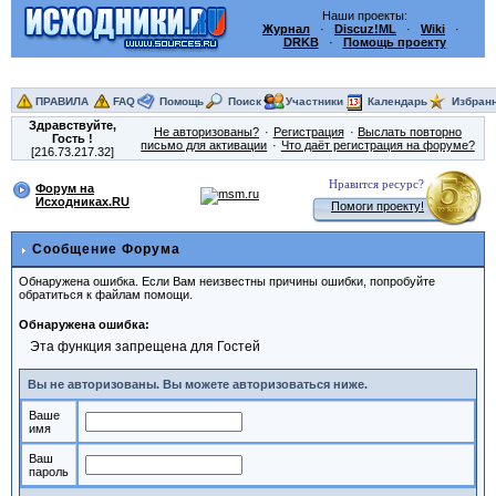
Наши проекты:
Журнал
·
Discuz!ML
·
Wiki
·
DRKB
·
Помощь проекту
ПРАВИЛА
FAQ
Помощь
Поиск
Участники
Календарь
Избран
Здравствуйте,
Не авторизованы?
Регистрация
Выслать повторно
Гость
!
письмо для активации
Что даёт регистрация на форуме?
[216.73.217.32]
Нравится ресурс?
Форум на
Исходниках.RU
Помоги проекту!
Сообщение Форума
Обнаружена ошибка. Если Вам неизвестны причины ошибки, попробуйте
обратиться к файлам помощи.
Обнаружена ошибка:
Эта функция запрещена для Гостей
Вы не авторизованы. Вы можете авторизоваться ниже.
Ваше
имя
Ваш
пароль