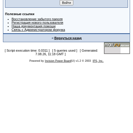
Полезные ссылки
Восстановление забытого пароля
Регистрация нового пользователя
Наша документация помощи
Связь с Администратором форума
<
Вернуться назад
[ Script execution time: 0.0311 ] [ 5 queries used ] [ Generated:
7.08.26, 11:18 GMT ]
Powered by
Invision Power Board
(U) v1.2 © 2003
IPS, Inc.