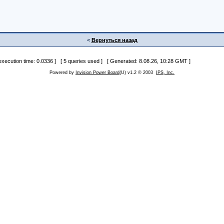
<
Вернуться назад
 execution time: 0.0336 ] [ 5 queries used ] [ Generated: 8.08.26, 10:28 GMT ]
Powered by
Invision Power Board
(U) v1.2 © 2003
IPS, Inc.