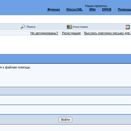
Наши проекты:
Журнал
·
Discuz!ML
·
Wiki
·
DRKB
·
Помощь
Поиск
Участники
Не авторизованы?
Регистрация
Выслать повторно письмо для 
ся к файлам помощи.