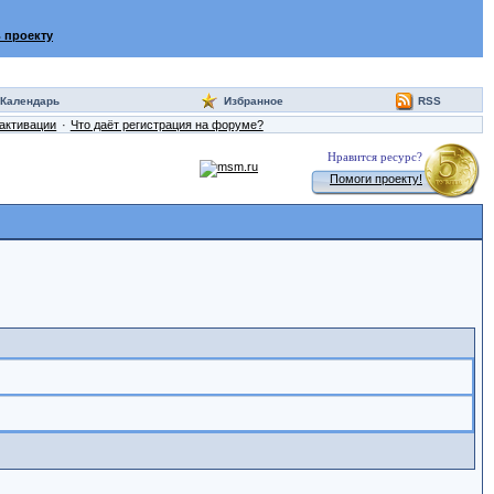
 проекту
Календарь
Избранное
RSS
активации
Что даёт регистрация на форуме?
Нравится ресурс?
Помоги проекту!