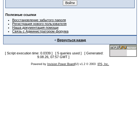
Полезные ссылки
Восстановление забытого пароля
Регистрация нового пользователя
Наша документация помощи
Связь с Администратором форума
<
Вернуться назад
[ Script execution time: 0.0339 ] [ 5 queries used ] [ Generated:
9.08.26, 07:57 GMT ]
Powered by
Invision Power Board
(U) v1.2 © 2003
IPS, Inc.