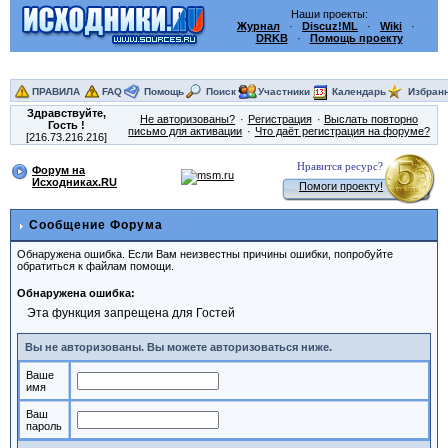
Наши проекты:
Журнал
·
Discuz!ML
·
Wiki
·
DRKB
·
Помощь проекту
ПРАВИЛА
FAQ
Помощь
Поиск
Участники
Календарь
Избран
Здравствуйте,
Не авторизованы?
Регистрация
Выслать повторно
Гость
!
письмо для активации
Что даёт регистрация на форуме?
[216.73.216.216]
Нравится ресурс?
Форум на
Исходниках.RU
Помоги проекту!
Сообщение Форума
Обнаружена ошибка. Если Вам неизвестны причины ошибки, попробуйте
обратиться к файлам помощи.
Обнаружена ошибка:
Эта функция запрещена для Гостей
Вы не авторизованы. Вы можете авторизоваться ниже.
Ваше
имя
Ваш
пароль