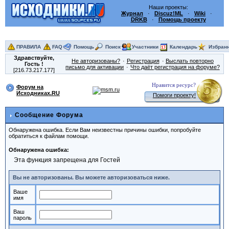
Наши проекты:
Журнал
·
Discuz!ML
·
Wiki
·
DRKB
·
Помощь проекту
ПРАВИЛА
FAQ
Помощь
Поиск
Участники
Календарь
Избран
Здравствуйте,
Не авторизованы?
Регистрация
Выслать повторно
Гость
!
письмо для активации
Что даёт регистрация на форуме?
[216.73.217.177]
Нравится ресурс?
Форум на
Исходниках.RU
Помоги проекту!
Сообщение Форума
Обнаружена ошибка. Если Вам неизвестны причины ошибки, попробуйте
обратиться к файлам помощи.
Обнаружена ошибка:
Эта функция запрещена для Гостей
Вы не авторизованы. Вы можете авторизоваться ниже.
Ваше
имя
Ваш
пароль