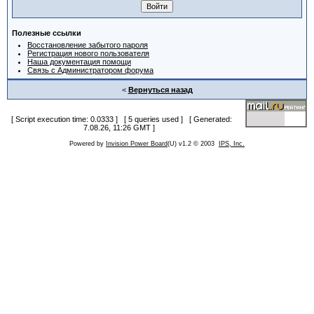
Полезные ссылки
Восстановление забытого пароля
Регистрация нового пользователя
Наша документация помощи
Связь с Администратором форума
<
Вернуться назад
[ Script execution time: 0.0333 ] [ 5 queries used ] [ Generated:
7.08.26, 11:26 GMT ]
Powered by
Invision Power Board
(U) v1.2 © 2003
IPS, Inc.