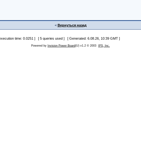
<
Вернуться назад
 execution time: 0.0251 ] [ 5 queries used ] [ Generated: 6.08.26, 10:39 GMT ]
Powered by
Invision Power Board
(U) v1.2 © 2003
IPS, Inc.