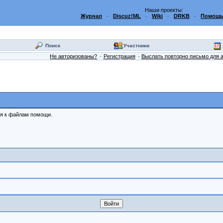
Наши проекты:
Журнал
·
Discuz!ML
·
Wiki
·
DRKB
·
Помощь
Поиск
Участники
Не авторизованы?
Регистрация
Выслать повторно письмо для 
ся к файлам помощи.