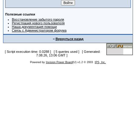
Полезные ссылки
Восстановление забытого пароля
Регистрация нового пользователя
Наша документация помощи
Связь с Администратором форума
<
Вернуться назад
[ Script execution time: 0.0288 ] [ 5 queries used ] [ Generated:
7.08.26, 13:06 GMT ]
Powered by
Invision Power Board
(U) v1.2 © 2003
IPS, Inc.