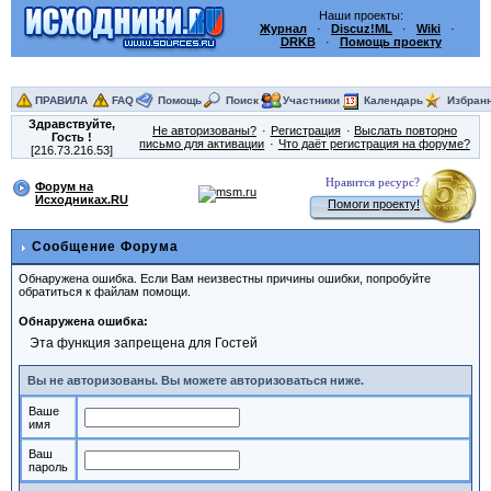
Наши проекты:
Журнал
·
Discuz!ML
·
Wiki
·
DRKB
·
Помощь проекту
ПРАВИЛА
FAQ
Помощь
Поиск
Участники
Календарь
Избран
Здравствуйте,
Не авторизованы?
Регистрация
Выслать повторно
Гость
!
письмо для активации
Что даёт регистрация на форуме?
[216.73.216.53]
Нравится ресурс?
Форум на
Исходниках.RU
Помоги проекту!
Сообщение Форума
Обнаружена ошибка. Если Вам неизвестны причины ошибки, попробуйте
обратиться к файлам помощи.
Обнаружена ошибка:
Эта функция запрещена для Гостей
Вы не авторизованы. Вы можете авторизоваться ниже.
Ваше
имя
Ваш
пароль